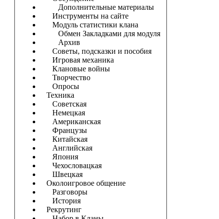
Дополнительные материалы
Инструменты на сайте
Модуль статистики клана
Обмен Закладками для модуля
Архив
Советы, подсказки и пособия
Игровая механика
Клановые войны
Творчество
Опросы
Техника
Советская
Немецкая
Американская
Французы
Китайская
Английская
Япония
Чехословацкая
Швецкая
Околоигровое общение
Разговоры
История
Рекрутинг
Набор в Кланы