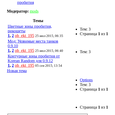
пробития
Модератор:
mods
Темы
Цветные зоны пробития,
Тем: 3
рикошеты
Страница
1
из
1
1
,
2
ob_ekt_195
25 июл 2015, 06:35
Мод: Уязвимые места танков
0.9.10
1
,
2
ob_ekt_195
25 июл 2015, 06:40
Тем: 3
Контурные зоны пробития от
Korean Random для 0.9.12
1
,
2
ob_ekt_195
05 сен 2015, 13:54
Новая тема
Options
Тем: 3
Страница
1
из
1
Страница
1
из
1