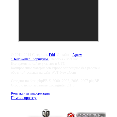
© 2011–2014 Создатель
Edd
, Дизайн -
Артем
"Helldweller" Коршунов
, Верстка - McDead
Все время на сайте указано в UTC
Копирование материалов строго запрещено без рабочей
обратной ссылки на сайт WoT-News.Com
Создано на базе phpBB © 2000, 2002, 2005, 2007 phpBB
Group с использование Codeigniter 2.1.0
Контактная информация
Помочь проекту