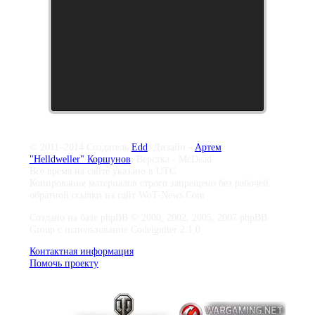
© 2011–2014 Создатель
Edd
, Дизайн -
Артем
"Helldweller" Коршунов
, Верстка - McDead
Все время на сайте указано в UTC
Копирование материалов строго запрещено без рабочей
обратной ссылки на сайт WoT-News.Com
Создано на базе phpBB © 2000, 2002, 2005, 2007 phpBB
Group с использование Codeigniter 2.1.0
Контактная информация
Помочь проекту