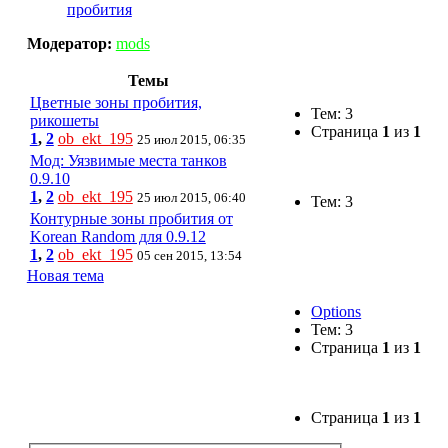
пробития
Модератор:
mods
Темы
Цветные зоны пробития,
Тем: 3
рикошеты
Страница
1
из
1
1
,
2
ob_ekt_195
25 июл 2015, 06:35
Мод: Уязвимые места танков
0.9.10
1
,
2
ob_ekt_195
25 июл 2015, 06:40
Тем: 3
Контурные зоны пробития от
Korean Random для 0.9.12
1
,
2
ob_ekt_195
05 сен 2015, 13:54
Новая тема
Options
Тем: 3
Страница
1
из
1
Страница
1
из
1