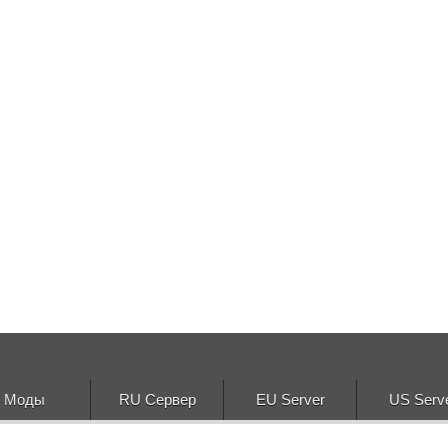
Моды
RU Сервер
EU Server
US Serv