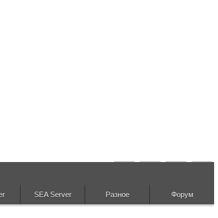
er
SEA Server
Разное
Форум