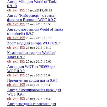
Ангар Miku для World of Tanks
0.9.10
ob_ekt_195
16 июл 2015, 08:28
Ангар "Киберспорт" с гранд-
финала в Варшаве WOT 0.9.7
ob_ekt_195
24 мар 2015, 10:58
Ангар с логотипом World of Tanks
от daduelist 0.9.7
ob_ekt_195
25 мар 2015, 15:16
Zoom мод для ангара WOT 0.9.7
ob_ekt_195
25 мар 2015, 15:10
Каменный ангар для World of
Tanks 0.9.7
ob_ekt_195
25 мар 2015, 15:06
Ангар для WOT от 70599 для
WOT 0.9.9
ob_ekt_195
25 мар 2015, 15:04
Премиум ангар для патча 0.9.7
ob_ekt_195
24 мар 2015, 15:33
Ангар "Тренировочная база" для
WOT 0.9.7
ob_ekt_195
24 мар 2015, 15:30
Ангар звездная галактика для