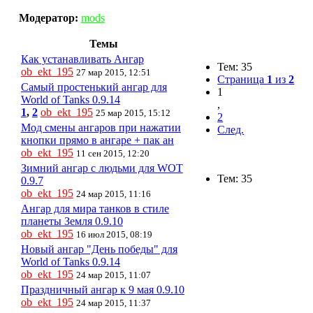
Модератор:
mods
Темы
Как устанавливать Ангар
Тем: 35
ob_ekt_195
27 мар 2015, 12:51
Страница
1
из
2
Самый простенький ангар для
1
World of Tanks 0.9.14
,
1
,
2
ob_ekt_195
25 мар 2015, 15:12
2
Мод смены ангаров при нажатии
След.
кнопки прямо в ангаре + пак ан
ob_ekt_195
11 сен 2015, 12:20
Зимний ангар с людьми для WOT
Тем: 35
0.9.7
ob_ekt_195
24 мар 2015, 11:16
Ангар для мира танков в стиле
планеты Земля 0.9.10
ob_ekt_195
16 июл 2015, 08:19
Новый ангар "День победы" для
World of Tanks 0.9.14
ob_ekt_195
24 мар 2015, 11:07
Праздничный ангар к 9 мая 0.9.10
ob_ekt_195
24 мар 2015, 11:37