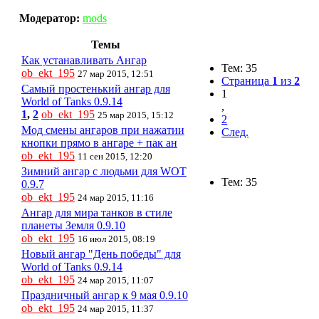
Модератор:
mods
Темы
Как устанавливать Ангар
Тем: 35
ob_ekt_195
27 мар 2015, 12:51
Страница
1
из
2
Самый простенький ангар для
1
World of Tanks 0.9.14
,
1
,
2
ob_ekt_195
25 мар 2015, 15:12
2
Мод смены ангаров при нажатии
След.
кнопки прямо в ангаре + пак ан
ob_ekt_195
11 сен 2015, 12:20
Зимний ангар с людьми для WOT
Тем: 35
0.9.7
ob_ekt_195
24 мар 2015, 11:16
Ангар для мира танков в стиле
планеты Земля 0.9.10
ob_ekt_195
16 июл 2015, 08:19
Новый ангар "День победы" для
World of Tanks 0.9.14
ob_ekt_195
24 мар 2015, 11:07
Праздничный ангар к 9 мая 0.9.10
ob_ekt_195
24 мар 2015, 11:37