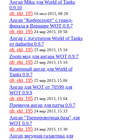
Ангар Miku для World of Tanks
0.9.10
ob_ekt_195
16 июл 2015, 08:28
Ангар "Киберспорт" с гранд-
финала в Варшаве WOT 0.9.7
ob_ekt_195
24 мар 2015, 10:58
Ангар с логотипом World of Tanks
от daduelist 0.9.7
ob_ekt_195
25 мар 2015, 15:16
Zoom мод для ангара WOT 0.9.7
ob_ekt_195
25 мар 2015, 15:10
Каменный ангар для World of
Tanks 0.9.7
ob_ekt_195
25 мар 2015, 15:06
Ангар для WOT от 70599 для
WOT 0.9.9
ob_ekt_195
25 мар 2015, 15:04
Премиум ангар для патча 0.9.7
ob_ekt_195
24 мар 2015, 15:33
Ангар "Тренировочная база" для
WOT 0.9.7
ob_ekt_195
24 мар 2015, 15:30
Ангар звездная галактика для