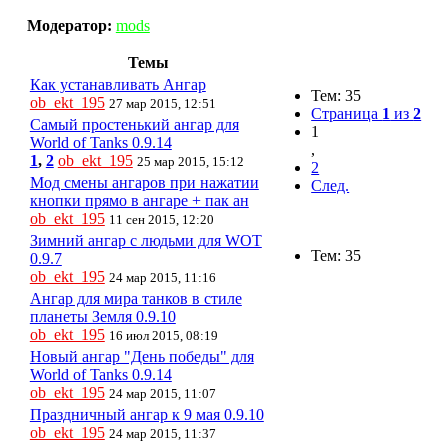
Модератор:
mods
Темы
Как устанавливать Ангар
Тем: 35
ob_ekt_195
27 мар 2015, 12:51
Страница
1
из
2
Самый простенький ангар для
1
World of Tanks 0.9.14
,
1
,
2
ob_ekt_195
25 мар 2015, 15:12
2
Мод смены ангаров при нажатии
След.
кнопки прямо в ангаре + пак ан
ob_ekt_195
11 сен 2015, 12:20
Зимний ангар с людьми для WOT
Тем: 35
0.9.7
ob_ekt_195
24 мар 2015, 11:16
Ангар для мира танков в стиле
планеты Земля 0.9.10
ob_ekt_195
16 июл 2015, 08:19
Новый ангар "День победы" для
World of Tanks 0.9.14
ob_ekt_195
24 мар 2015, 11:07
Праздничный ангар к 9 мая 0.9.10
ob_ekt_195
24 мар 2015, 11:37