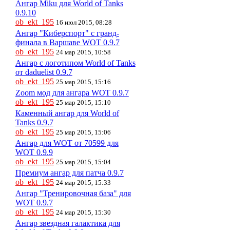
Ангар Miku для World of Tanks
0.9.10
ob_ekt_195
16 июл 2015, 08:28
Ангар "Киберспорт" с гранд-
финала в Варшаве WOT 0.9.7
ob_ekt_195
24 мар 2015, 10:58
Ангар с логотипом World of Tanks
от daduelist 0.9.7
ob_ekt_195
25 мар 2015, 15:16
Zoom мод для ангара WOT 0.9.7
ob_ekt_195
25 мар 2015, 15:10
Каменный ангар для World of
Tanks 0.9.7
ob_ekt_195
25 мар 2015, 15:06
Ангар для WOT от 70599 для
WOT 0.9.9
ob_ekt_195
25 мар 2015, 15:04
Премиум ангар для патча 0.9.7
ob_ekt_195
24 мар 2015, 15:33
Ангар "Тренировочная база" для
WOT 0.9.7
ob_ekt_195
24 мар 2015, 15:30
Ангар звездная галактика для