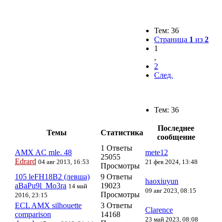
Тем: 36
Страница
1
из
2
1
,
2
След.
Тем: 36
Последнее
Темы
Статистика
сообщение
1 Ответы
AMX AC mle. 48
mete12
25055
Edrard
04 авг 2013, 16:53
21 фев 2024, 13:48
Просмотры
105 leFH18B2 (левша)
9 Ответы
haoxiuyun
aBaPu9l_Mo3ra
19023
14 май
09 авг 2023, 08:15
Просмотры
2016, 23:15
ECL AMX silhouette
3 Ответы
Clarence
comparison
14168
23 май 2023, 08:08