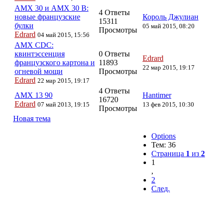
AMX 30 и AMX 30 B:
4 Ответы
новые французские
Король Джулиан
15311
булки
05 май 2015, 08:20
Просмотры
Edrard
04 май 2015, 15:56
AMX CDC:
квинтэссенция
0 Ответы
Edrard
французского картона и
11893
22 мар 2015, 19:17
огневой мощи
Просмотры
Edrard
22 мар 2015, 19:17
4 Ответы
AMX 13 90
Hantimer
16720
Edrard
07 май 2013, 19:15
13 фев 2015, 10:30
Просмотры
Новая тема
Options
Тем: 36
Страница
1
из
2
1
,
2
След.