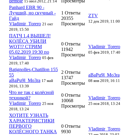
demole
Просмотры
15 июл 2012, 21:14
Panhard EBR 90 -
Лучший, но скучный -
1 Ответы
ZTV
Гайд
20355
12 дек 2019, 11:00
Vladimir_Torero
Просмотры
21 окт
2019, 15:50
ПАТЧ 1.4 ВЫШЕЛ!
КОЛЁСА УБИЛИ
0 Ответы
WOT!? СТРИМ
Vladimir_Torero
11942
05.02.2019 19:30 по
05 фев 2019, 17:40
Просмотры
Vladimir_Torero
05 фев
2019, 17:40
Batignolles-Chatillon 155
2 Ответы
55
aBaPu9l_Mo3ra
13747
aBaPu9l_Mo3ra
17 май
08 янв 2019, 16:11
Просмотры
2016, 13:39
Что не так с колёсной
0 Ответы
техникой?
Vladimir_Torero
10068
Vladimir_Torero
25 ноя
25 ноя 2018, 13:24
Просмотры
2018, 13:24
ХОТИТЕ УЗНАТЬ
ХАРАКТЕРИСТИКИ
ПЕРВОГО
0 Ответы
Vladimir_Torero
КОЛЁСНОГО ТАНКА
9930
22 авг 2018, 23:02