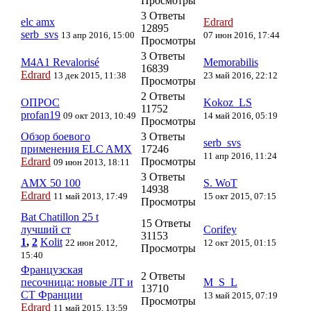
Просмотры
3 Ответы
elc amx
Edrard
12895
serb_svs
13 апр 2016, 15:00
07 июн 2016, 17:44
Просмотры
3 Ответы
M4A1 Revalorisé
Memorabilis
16839
Edrard
13 дек 2015, 11:38
23 май 2016, 22:12
Просмотры
2 Ответы
ОПРОС
Kokoz_LS
11752
profan19
09 окт 2013, 10:49
14 май 2016, 05:19
Просмотры
Обзор боевого
3 Ответы
serb_svs
применения ELC AMX
17246
11 апр 2016, 11:24
Edrard
Просмотры
09 июн 2013, 18:11
3 Ответы
AMX 50 100
S. WoT
14938
Edrard
11 май 2013, 17:49
15 окт 2015, 07:15
Просмотры
Bat Chatillon 25 t
15 Ответы
лучший ст
Corifey
31153
1
,
2
Kolit
22 июн 2012,
12 окт 2015, 01:15
Просмотры
15:40
Французская
2 Ответы
песочница: новые ЛТ и
M_S_L
13710
СТ Франции
13 май 2015, 07:19
Просмотры
Edrard
11 май 2015, 13:59