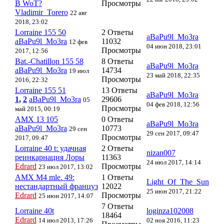
В WoT?
Просмотры
Vladimir_Torero
22 авг
2018, 23:02
Lorraine 155 50
2 Ответы
aBaPu9l_Mo3ra
aBaPu9l_Mo3ra
11032
12 фев
04 июн 2018, 23:01
Просмотры
2017, 12:56
Bat.-Chatillon 155 58
8 Ответы
aBaPu9l_Mo3ra
aBaPu9l_Mo3ra
14734
19 июл
23 май 2018, 22:35
Просмотры
2016, 22:32
Lorraine 155 51
13 Ответы
aBaPu9l_Mo3ra
1
,
2
aBaPu9l_Mo3ra
29606
05
04 фев 2018, 12:56
Просмотры
май 2015, 00:19
АМХ 13 105
0 Ответы
aBaPu9l_Mo3ra
aBaPu9l_Mo3ra
10773
29 сен
29 сен 2017, 09:47
Просмотры
2017, 09:47
Lorraine 40 t: удачная
2 Ответы
nizan007
реинкарнация Лоры
11363
24 июл 2017, 14:14
Edrard
Просмотры
23 июл 2017, 13:02
AMX M4 mle. 49:
1 Ответы
Light_Of_The_Sun
нестандартный француз
12022
25 июн 2017, 21:22
Edrard
Просмотры
25 июн 2017, 14:07
7 Ответы
Lorraine 40t
loginza102008
18464
Edrard
14 июл 2013, 17:26
02 ноя 2016, 11:23