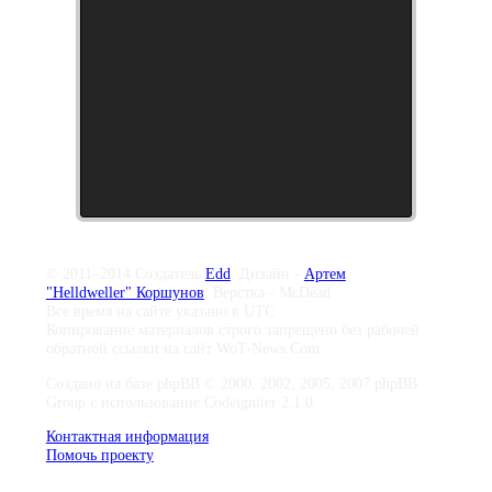
© 2011–2014 Создатель
Edd
, Дизайн -
Артем
"Helldweller" Коршунов
, Верстка - McDead
Все время на сайте указано в UTC
Копирование материалов строго запрещено без рабочей
обратной ссылки на сайт WoT-News.Com
Создано на базе phpBB © 2000, 2002, 2005, 2007 phpBB
Group с использование Codeigniter 2.1.0
Контактная информация
Помочь проекту