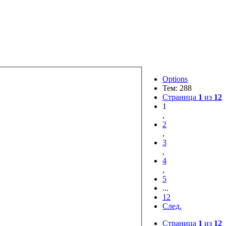
Options
Тем: 288
Страница
1
из
12
1
,
2
,
3
,
4
,
5
...
12
След.
Страница
1
из
12