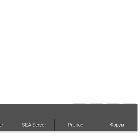
er
SEA Server
Разное
Форум