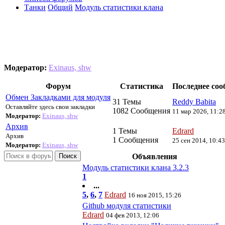
Танки
Общий
Модуль статистики клана
Модератор:
Exinaus, shw
Форум
Статистика
Последнее со
Обмен Закладками для модуля
31 Темы
Reddy Babita
Оставляйте здесь свои закладки
1082 Сообщения
11 мар 2026, 11:2
Модератор:
Exinaus, shw
Архив
1 Темы
Edrard
Архив
1 Сообщения
25 сен 2014, 10:43
Модератор:
Exinaus, shw
Поиск
Объявления
Модуль статистики клана 3.2.3
1
...
5
,
6
,
7
Edrard
16 ноя 2015, 15:26
Github модуля статистики
Edrard
04 фев 2013, 12:06