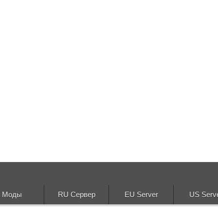
Моды
RU Сервер
EU Server
US Serv