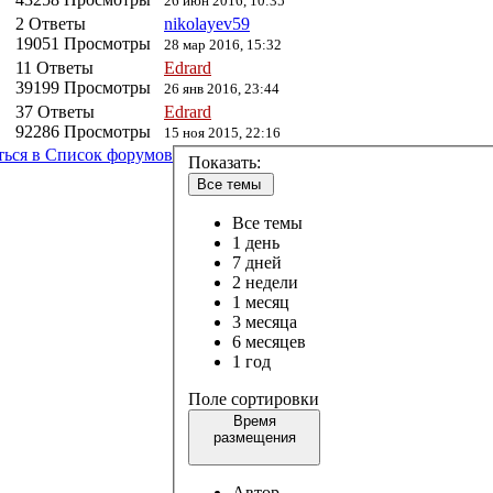
26 июн 2016, 10:35
2 Ответы
nikolayev59
19051 Просмотры
28 мар 2016, 15:32
11 Ответы
Edrard
39199 Просмотры
26 янв 2016, 23:44
37 Ответы
Edrard
92286 Просмотры
15 ноя 2015, 22:16
ться в Список форумов
Показать:
Все темы
Все темы
1 день
7 дней
2 недели
1 месяц
3 месяца
6 месяцев
1 год
Поле сортировки
Время
размещения
Автор