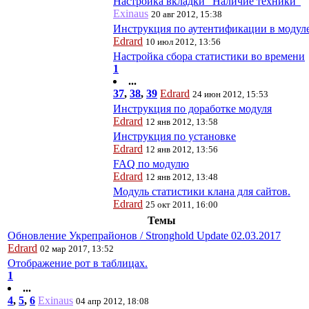
Настройка вкладки "Наличие техники"
Exinaus
20 авг 2012, 15:38
Инструкция по аутентификации в модул
Edrard
10 июл 2012, 13:56
Настройка сбора статистики во времени
1
...
37
,
38
,
39
Edrard
24 июн 2012, 15:53
Инструкция по доработке модуля
Edrard
12 янв 2012, 13:58
Инструкция по установке
Edrard
12 янв 2012, 13:56
FAQ по модулю
Edrard
12 янв 2012, 13:48
Модуль статистики клана для сайтов.
Edrard
25 окт 2011, 16:00
Темы
Обновление Укрепрайонов / Stronghold Update 02.03.2017
Edrard
02 мар 2017, 13:52
Отображение рот в таблицах.
1
...
4
,
5
,
6
Exinaus
04 апр 2012, 18:08