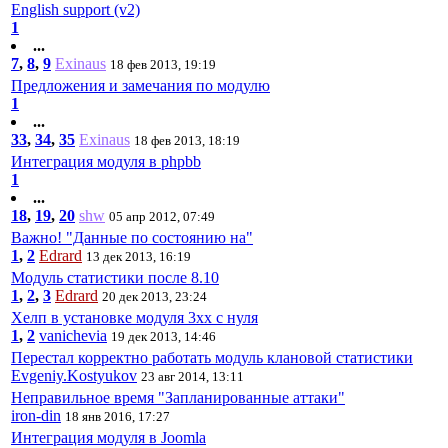
English support (v2)
1
...
7
,
8
,
9
Exinaus
18 фев 2013, 19:19
Предложения и замечания по модулю
1
...
33
,
34
,
35
Exinaus
18 фев 2013, 18:19
Интеграция модуля в phpbb
1
...
18
,
19
,
20
shw
05 апр 2012, 07:49
Важно! "Данные по состоянию на"
1
,
2
Edrard
13 дек 2013, 16:19
Модуль статистики после 8.10
1
,
2
,
3
Edrard
20 дек 2013, 23:24
Хелп в установке модуля 3хх с нуля
1
,
2
vanichevia
19 дек 2013, 14:46
Перестал корректно работать модуль клановой статистики
Evgeniy.Kostyukov
23 авг 2014, 13:11
Неправильное время "Запланированные аттаки"
iron-din
18 янв 2016, 17:27
Интеграция модуля в Joomla