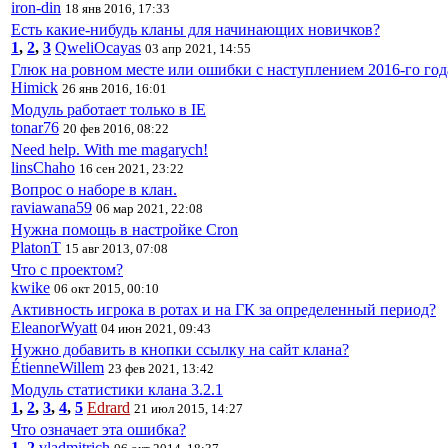
iron-din
18 янв 2016, 17:33
Есть какие-нибудь кланы для начинающих новичков?
1
,
2
,
3
QweliOcayas
03 апр 2021, 14:55
Глюк на ровном месте или ошибки с наступлением 2016-го год
Himick
26 янв 2016, 16:01
Модуль работает только в IE
tonar76
20 фев 2016, 08:22
Need help. With me magarych!
linsChaho
16 сен 2021, 23:22
Вопрос о наборе в клан.
raviawana59
06 мар 2021, 22:08
Нужна помощь в настройке Cron
PlatonT
15 авг 2013, 07:08
Что с проектом?
kwike
06 окт 2015, 00:10
Активность игрока в ротах и на ГК за определенный период?
EleanorWyatt
04 июн 2021, 09:43
Нужно добавить в кнопки ссылку на сайт клана?
ÉtienneWillem
23 фев 2021, 13:42
Модуль статистики клана 3.2.1
1
,
2
,
3
,
4
,
5
Edrard
21 июл 2015, 14:27
Что означает эта ошибка?
1
,
2
vladmitrich