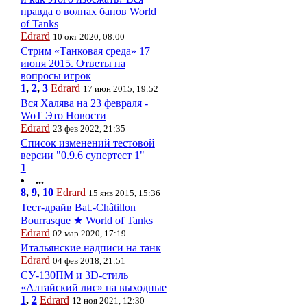
правда о волнах банов World
of Tanks
Edrard
10 окт 2020, 08:00
Стрим «Танковая среда» 17
июня 2015. Ответы на
вопросы игрок
1
,
2
,
3
Edrard
17 июн 2015, 19:52
Вся Халява на 23 февраля -
WoT Это Новости
Edrard
23 фев 2022, 21:35
Список изменений тестовой
версии "0.9.6 супертест 1"
1
...
8
,
9
,
10
Edrard
15 янв 2015, 15:36
Тест-драйв Bat.-Châtillon
Bourrasque ★ World of Tanks
Edrard
02 мар 2020, 17:19
Итальянские надписи на танк
Edrard
04 фев 2018, 21:51
СУ-130ПМ и 3D-стиль
«Алтайский лис» на выходные
1
,
2
Edrard
12 ноя 2021, 12:30