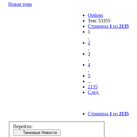
Новая тема
Options
Тем: 53355
Страница
1
из
2135
1
,
2
,
3
,
4
,
5
...
2135
След.
Страница
1
из
2135
Перейти:
Танковые Новости