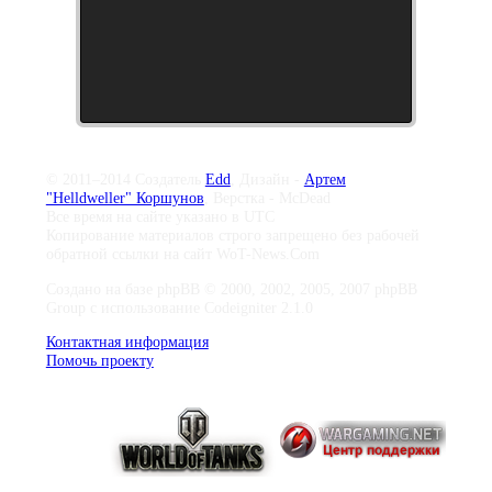
© 2011–2014 Создатель
Edd
, Дизайн -
Артем
"Helldweller" Коршунов
, Верстка - McDead
Все время на сайте указано в UTC
Копирование материалов строго запрещено без рабочей
обратной ссылки на сайт WoT-News.Com
Создано на базе phpBB © 2000, 2002, 2005, 2007 phpBB
Group с использование Codeigniter 2.1.0
Контактная информация
Помочь проекту