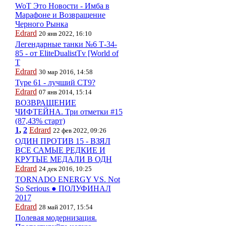
WoT Это Новости - Имба в
Марафоне и Возвращение
Черного Рынка
Edrard
20 янв 2022, 16:10
Легендарные танки №6 Т-34-
85 - от EliteDualistTv [World of
T
Edrard
30 мар 2016, 14:58
Type 61 - лучший СТ9?
Edrard
07 янв 2014, 15:14
ВОЗВРАЩЕНИЕ
ЧИФТЕЙНА. Три отметки #15
(87,43% старт)
1
,
2
Edrard
22 фев 2022, 09:26
ОДИН ПРОТИВ 15 - ВЗЯЛ
ВСЕ САМЫЕ РЕДКИЕ И
КРУТЫЕ МЕДАЛИ В ОДН
Edrard
24 дек 2016, 10:25
TORNADO ENERGY VS. Not
So Serious ● ПОЛУФИНАЛ
2017
Edrard
28 май 2017, 15:54
Полевая модернизация.