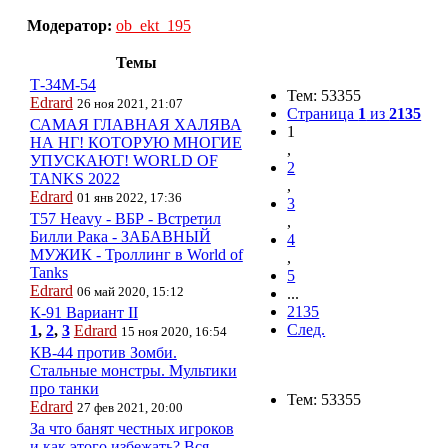
Модератор:
ob_ekt_195
Темы
Т-34М-54
Тем: 53355
Edrard
26 ноя 2021, 21:07
Страница
1
из
2135
САМАЯ ГЛАВНАЯ ХАЛЯВА
1
НА НГ! КОТОРУЮ МНОГИЕ
,
УПУСКАЮТ! WORLD OF
2
TANKS 2022
,
Edrard
01 янв 2022, 17:36
3
T57 Heavy - ВБР - Встретил
,
Билли Рака - ЗАБАВНЫЙ
4
МУЖИК - Троллинг в World of
,
Tanks
5
Edrard
06 май 2020, 15:12
...
2135
К-91 Вариант II
След.
1
,
2
,
3
Edrard
15 ноя 2020, 16:54
КВ-44 против Зомби.
Стальные монстры. Мультики
про танки
Тем: 53355
Edrard
27 фев 2021, 20:00
За что банят честных игроков
и как этого избежать? Вся