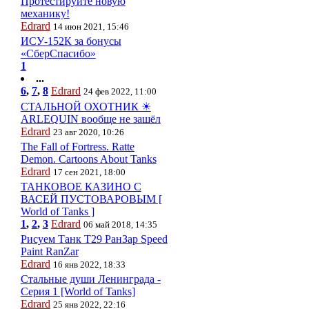
Протестируйте новую
механику!
Edrard
14 июн 2021, 15:46
ИСУ-152К за бонусы
«СберСпасибо»
1
...
6
,
7
,
8
Edrard
24 фев 2022, 11:00
СТАЛЬНОЙ ОХОТНИК ☀
ARLEQUIN вообще не зашёл
Edrard
23 авг 2020, 10:26
The Fall of Fortress. Ratte
Demon. Cartoons About Tanks
Edrard
17 сен 2021, 18:00
ТАНКОВОЕ КАЗИНО С
ВАСЕЙ ПУСТОВАРОВЫМ [
World of Tanks ]
1
,
2
,
3
Edrard
06 май 2018, 14:35
Рисуем Танк T29 РанЗар Speed
Paint RanZar
Edrard
16 янв 2022, 18:33
Стальные души Ленинграда -
Серия 1 [World of Tanks]
Edrard
25 янв 2022, 22:16