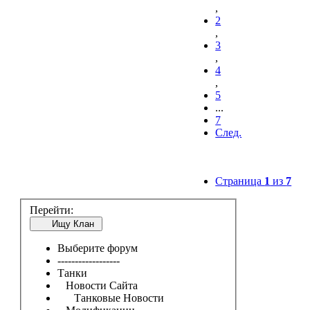
,
2
,
3
,
4
,
5
...
7
След.
Страница
1
из
7
Перейти:
Ищу Клан
Выберите форум
------------------
Танки
Новости Сайта
Танковые Новости