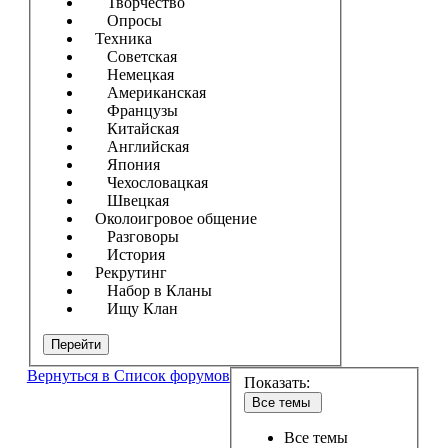
Творчество
Опросы
Техника
Советская
Немецкая
Американская
Французы
Китайская
Английская
Япония
Чехословацкая
Швецкая
Околоигровое общение
Разговоры
История
Рекрутинг
Набор в Кланы
Ищу Клан
Перейти
Вернуться в Список форумов
Показать:
Все темы
Все темы