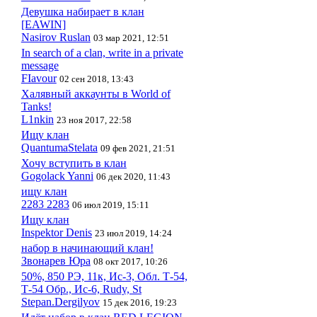
Девушка набирает в клан
[EAWIN]
Nasirov Ruslan
03 мар 2021, 12:51
In search of a clan, write in a private
message
FIavour
02 сен 2018, 13:43
Халявный аккаунты в World of
Tanks!
L1nkin
23 ноя 2017, 22:58
Ищу клан
QuantumaStelata
09 фев 2021, 21:51
Хочу вступить в клан
Gogolack Yanni
06 дек 2020, 11:43
ищу клан
2283 2283
06 июл 2019, 15:11
Ищу клан
Inspektor Denis
23 июл 2019, 14:24
набор в начинающий клан!
Звонарев Юра
08 окт 2017, 10:26
50%, 850 РЭ, 11к, Ис-3, Обл. Т-54,
Т-54 Обр., Ис-6, Rudy, St
Stepan.Dergilyov
15 дек 2016, 19:23