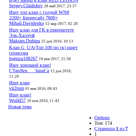
Идёт набор в клан RED LEGION
Sergey.Gladishev
28 май 2017, 23:37
Ищу топ клан с голдой WN8
2200+ Бронесайт 7800+
Mihail.Davidenko
12 мар 2017, 02:28
Ищу клан для ГК в приоритете
Эль-Халлуф
Maksim.Dubina
25 дек 2016, 19:13
Клан G_UA(Топ 100 по гк) ищет
спонсора
loginza108267
19 янв 2017, 21:58
Ищу хороший клан!
CTapJleu___3anaCa
12 дек 2016,
11:29
Ищу клан
vit2rum
01 янв 2016, 09:43
Ищу клан!
World57
26 ноя 2016, 11:43
Новая тема
Options
Тем: 174
Страница
1
из
7
1