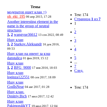
Темы
модератор ищет клан =)
Тем: 174
ob_ekt_195
06 апр 2015, 17:28
Страница
1
из
7
Another interesting element in the
1
game is the group of neutral
,
structures
2
1
,
2
wangyue36612
13 сен 2022, 08:49
,
Ищу клан
3
1
,
2
Starkov.Aleksandr
16 дек 2016,
,
09:53
4
,
Ищу клан на ивент за кэш
5
danstalica
01 фев 2019, 15:12
...
Ищу клан
7
1
,
2
BFG_9000
17 янв 2016, 18:03
След.
Ищу клан
loginza122551
08 сен 2017, 18:09
Ищу клан
GodIsNear
04 авг 2017, 01:28
Тем: 174
Ищу клан.
Dmitriy.Bich
17 июл 2017, 12:42
Ищу клан
Pakimon4ikYT
19 июл 2017, 12:04