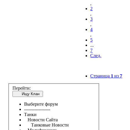
,
2
,
3
,
4
,
5
...
7
След.
Страница
1
из
7
Перейти:
Ищу Клан
Выберите форум
------------------
Танки
Новости Сайта
Танковые Новости