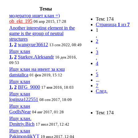
Темы
модератор ищет клан =)
Тем: 174
ob_ekt_195
06 апр 2015, 17:28
Страница
1
из
7
Another interesting element in the
1
game is the group of neutral
,
structures
2
1
,
2
wangyue36612
13 сен 2022, 08:49
,
Ищу клан
3
1
,
2
Starkov.Aleksandr
16 дек 2016,
,
09:53
4
,
Ищу клан на ивент за кэш
5
danstalica
01 фев 2019, 15:12
...
Ищу клан
7
1
,
2
BFG_9000
17 янв 2016, 18:03
След.
Ищу клан
loginza122551
08 сен 2017, 18:09
Ищу клан
GodIsNear
04 авг 2017, 01:28
Тем: 174
Ищу клан.
Dmitriy.Bich
17 июл 2017, 12:42
Ищу клан
Pakimon4ikYT
19 июл 2017, 12:04