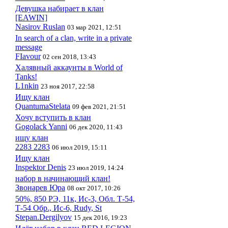
Девушка набирает в клан
[EAWIN]
Nasirov Ruslan
03 мар 2021, 12:51
In search of a clan, write in a private
message
FIavour
02 сен 2018, 13:43
Халявный аккаунты в World of
Tanks!
L1nkin
23 ноя 2017, 22:58
Ищу клан
QuantumaStelata
09 фев 2021, 21:51
Хочу вступить в клан
Gogolack Yanni
06 дек 2020, 11:43
ищу клан
2283 2283
06 июл 2019, 15:11
Ищу клан
Inspektor Denis
23 июл 2019, 14:24
набор в начинающий клан!
Звонарев Юра
08 окт 2017, 10:26
50%, 850 РЭ, 11к, Ис-3, Обл. Т-54,
Т-54 Обр., Ис-6, Rudy, St
Stepan.Dergilyov
15 дек 2016, 19:23