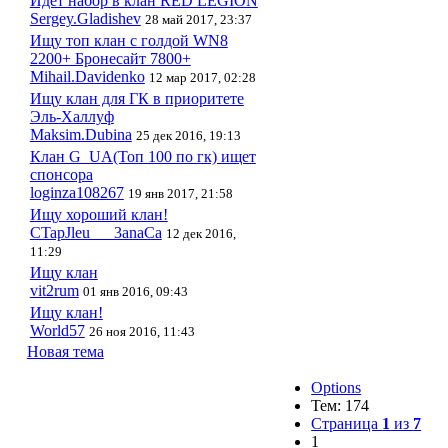
Идёт набор в клан RED LEGION
Sergey.Gladishev
28 май 2017, 23:37
Ищу топ клан с голдой WN8
2200+ Бронесайт 7800+
Mihail.Davidenko
12 мар 2017, 02:28
Ищу клан для ГК в приоритете
Эль-Халлуф
Maksim.Dubina
25 дек 2016, 19:13
Клан G_UA(Топ 100 по гк) ищет
спонсора
loginza108267
19 янв 2017, 21:58
Ищу хороший клан!
CTapJleu___3anaCa
12 дек 2016,
11:29
Ищу клан
vit2rum
01 янв 2016, 09:43
Ищу клан!
World57
26 ноя 2016, 11:43
Новая тема
Options
Тем: 174
Страница
1
из
7
1