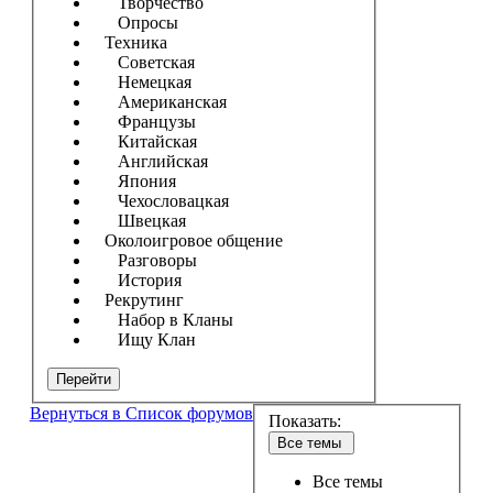
Творчество
Опросы
Техника
Советская
Немецкая
Американская
Французы
Китайская
Английская
Япония
Чехословацкая
Швецкая
Околоигровое общение
Разговоры
История
Рекрутинг
Набор в Кланы
Ищу Клан
Перейти
Вернуться в Список форумов
Показать:
Все темы
Все темы