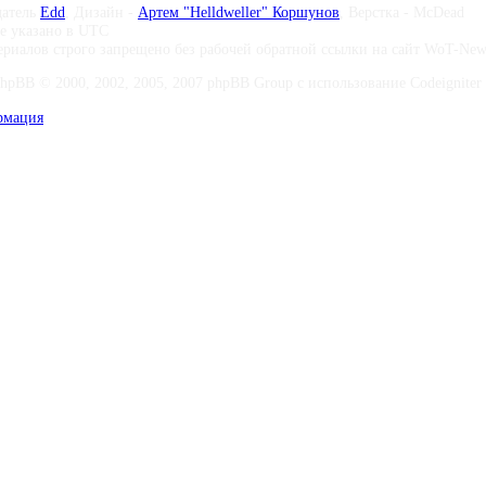
датель
Edd
, Дизайн -
Артем "Helldweller" Коршунов
, Верстка - McDead
те указано в UTC
риалов строго запрещено без рабочей обратной ссылки на сайт WoT-Ne
phpBB © 2000, 2002, 2005, 2007 phpBB Group с использование Codeigniter 
рмация