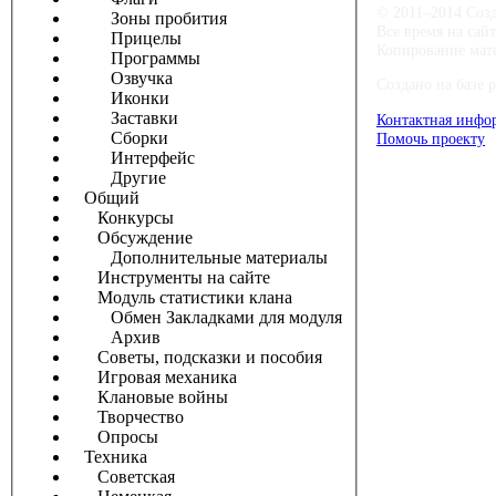
© 2011–2014 Соз
Зоны пробития
Все время на сай
Прицелы
Копирование мате
Программы
Озвучка
Создано на базе 
Иконки
Заставки
Контактная инфо
Сборки
Помочь проекту
Интерфейс
Другие
Общий
Конкурсы
Обсуждение
Дополнительные материалы
Инструменты на сайте
Модуль статистики клана
Обмен Закладками для модуля
Архив
Советы, подсказки и пособия
Игровая механика
Клановые войны
Творчество
Опросы
Техника
Советская