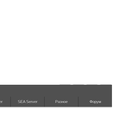
er
SEA Server
Разное
Форум