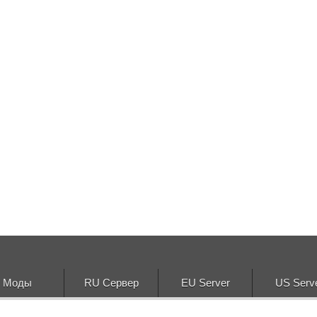
Моды
RU Сервер
EU Server
US Serv