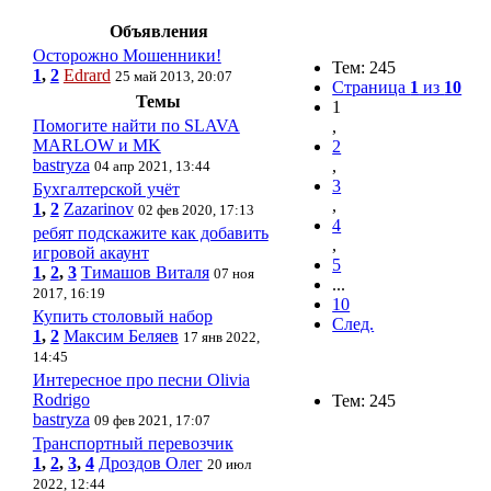
Объявления
Осторожно Мошенники!
Тем: 245
1
,
2
Edrard
25 май 2013, 20:07
Страница
1
из
10
Темы
1
Помогите найти по SLAVA
,
MARLOW и MK
2
bastryza
,
04 апр 2021, 13:44
3
Бухгалтерской учёт
,
1
,
2
Zazarinov
02 фев 2020, 17:13
4
ребят подскажите как добавить
,
игровой акаунт
5
1
,
2
,
3
Тимашов Виталя
07 ноя
...
2017, 16:19
10
Купить столовый набор
След.
1
,
2
Максим Беляев
17 янв 2022,
14:45
Интересное про песни Olivia
Rodrigo
Тем: 245
bastryza
09 фев 2021, 17:07
Транспортный перевозчик
1
,
2
,
3
,
4
Дроздов Олег
20 июл
2022, 12:44