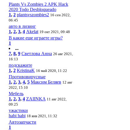
Plants Vs Zombies 2 APK Hack
2020 Todo Desbloqueado
1
,
2
plantsvszombies2
16 сен 2022,
06:45
авто в лизинг
1
,
2
,
3
,
4
Akelat
19 окт 2021, 09:48
В какие еще играете игры?
1
...
7
,
8
,
9
Светлова Анна
26 авг 2021,
16:13
подскажите
1
,
2
KristinaK
16 май 2020, 11:22
Противовирусные
1
,
2
,
3
,
4
,
5
Максим Беляев
12 авг
2022, 15:10
Мебель
1
,
2
,
3
,
4
ZAIINKA
11 авг 2022,
09:25
ужастики
habi habi
18 янв 2021, 11:32
Автозапчасти
1