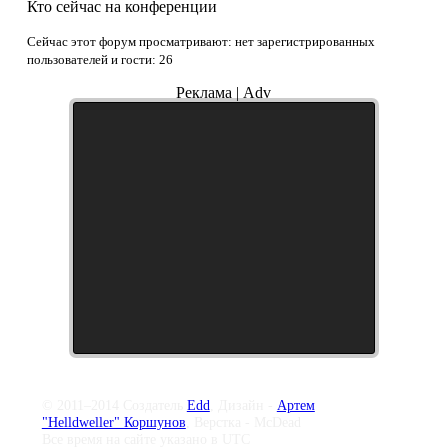
Кто сейчас на конференции
Сейчас этот форум просматривают: нет зарегистрированных
пользователей и гости: 26
Реклама | Adv
© 2011–2014 Создатель
Edd
, Дизайн -
Артем
"Helldweller" Коршунов
, Верстка - McDead
Все время на сайте указано в UTC