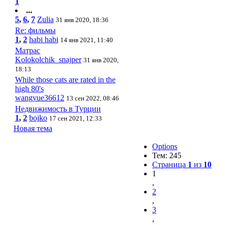
1
...
5
,
6
,
7
Zulia
31 янв 2020, 18:36
Re: фильмы
1
,
2
habi habi
14 янв 2021, 11:40
Матрас
Kolokolchik_snajper
31 янв 2020,
18:13
While those cats are rated in the
high 80's
wangyue36612
13 сен 2022, 08:46
Недвижимость в Турции
1
,
2
bojko
17 сен 2021, 12:33
Новая тема
Options
Тем: 245
Страница
1
из
10
1
,
2
,
3
,