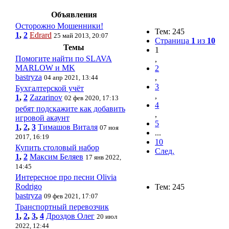
Объявления
Осторожно Мошенники!
Тем: 245
1
,
2
Edrard
25 май 2013, 20:07
Страница
1
из
10
Темы
1
Помогите найти по SLAVA
,
MARLOW и MK
2
bastryza
,
04 апр 2021, 13:44
3
Бухгалтерской учёт
,
1
,
2
Zazarinov
02 фев 2020, 17:13
4
ребят подскажите как добавить
,
игровой акаунт
5
1
,
2
,
3
Тимашов Виталя
07 ноя
...
2017, 16:19
10
Купить столовый набор
След.
1
,
2
Максим Беляев
17 янв 2022,
14:45
Интересное про песни Olivia
Rodrigo
Тем: 245
bastryza
09 фев 2021, 17:07
Транспортный перевозчик
1
,
2
,
3
,
4
Дроздов Олег
20 июл
2022, 12:44