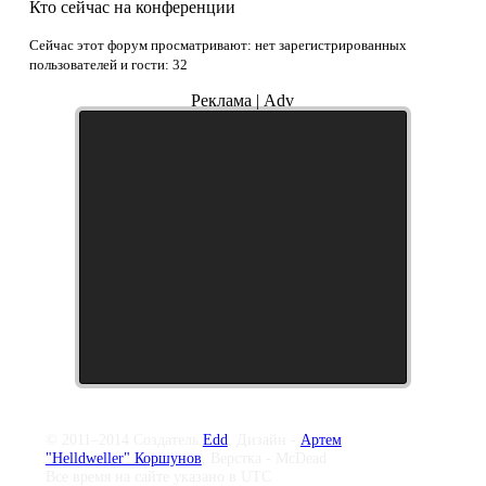
Кто сейчас на конференции
Сейчас этот форум просматривают: нет зарегистрированных
пользователей и гости: 32
Реклама | Adv
© 2011–2014 Создатель
Edd
, Дизайн -
Артем
"Helldweller" Коршунов
, Верстка - McDead
Все время на сайте указано в UTC