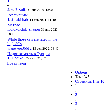
1
...
5
,
6
,
7
Zulia
31 янв 2020, 18:36
Re: фильмы
1
,
2
habi habi
14 янв 2021, 11:40
Матрас
Kolokolchik_snajper
31 янв 2020,
18:13
While those cats are rated in the
high 80's
wangyue36612
13 сен 2022, 08:46
Недвижимость в Турции
1
,
2
bojko
17 сен 2021, 12:33
Новая тема
Options
Тем: 245
Страница
1
из
10
1
,
2
,
3
,