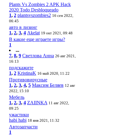
Plants Vs Zombies 2 APK Hack
2020 Todo Desbloqueado
1
,
2
plantsvszombies2
16 сен 2022,
06:45
авто в лизинг
1
,
2
,
3
,
4
Akelat
19 окт 2021, 09:48
В какие еще играете игры?
1
...
7
,
8
,
9
Светлова Анна
26 авг 2021,
16:13
подскажите
1
,
2
KristinaK
16 май 2020, 11:22
Противовирусные
1
,
2
,
3
,
4
,
5
Максим Беляев
12 авг
2022, 15:10
Мебель
1
,
2
,
3
,
4
ZAIINKA
11 авг 2022,
09:25
ужастики
habi habi
18 янв 2021, 11:32
Автозапчасти
1