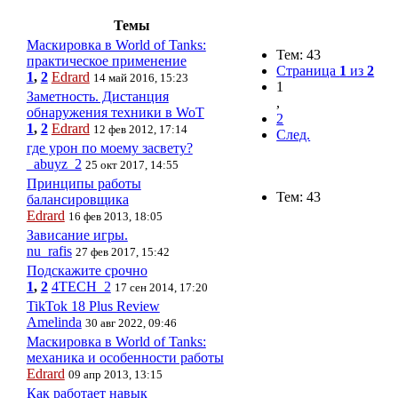
Темы
Маскировка в World of Tanks:
Тем: 43
практическое применение
Страница
1
из
2
1
,
2
Edrard
14 май 2016, 15:23
1
Заметность. Дистанция
,
обнаружения техники в WoT
2
1
,
2
Edrard
12 фев 2012, 17:14
След.
где урон по моему засвету?
_abuyz_2
25 окт 2017, 14:55
Принципы работы
Тем: 43
балансировщика
Edrard
16 фев 2013, 18:05
Зависание игры.
nu_rafis
27 фев 2017, 15:42
Подскажите срочно
1
,
2
4TECH_2
17 сен 2014, 17:20
TikTok 18 Plus Review
Amelinda
30 авг 2022, 09:46
Маскировка в World of Tanks:
механика и особенности работы
Edrard
09 апр 2013, 13:15
Как работает навык