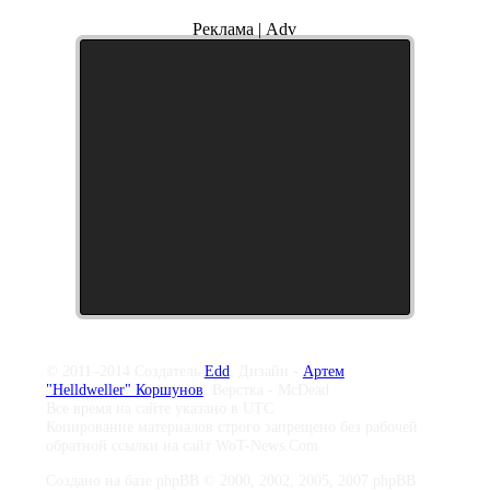
Реклама | Adv
© 2011–2014 Создатель
Edd
, Дизайн -
Артем
"Helldweller" Коршунов
, Верстка - McDead
Все время на сайте указано в UTC
Копирование материалов строго запрещено без рабочей
обратной ссылки на сайт WoT-News.Com
Создано на базе phpBB © 2000, 2002, 2005, 2007 phpBB