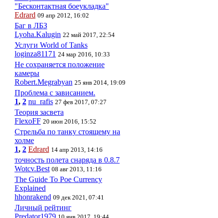
"Бесконтактная боеукладка"
Edrard
09 апр 2012, 16:02
Баг в ЛБЗ
Lyoha.Kalugin
22 май 2017, 22:54
Услуги World of Tanks
loginza81171
24 мар 2016, 10:33
Не сохраняется положение
камеры
Robert.Megrabyan
25 янв 2014, 19:09
Проблема с зависанием.
1
,
2
nu_rafis
27 фев 2017, 07:27
Теория засвета
FlexoFF
20 июн 2016, 15:52
Стрельба по танку стоящему на
холме
1
,
2
Edrard
14 апр 2013, 14:16
точность полета снаряда в 0.8.7
Wotcv.Best
08 авг 2013, 11:16
The Guide To Poe Currency
Explained
hhonrakend
09 дек 2021, 07:41
Личный рейтинг
Predator1979
10 янв 2017, 19:44