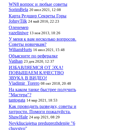
WN8 вопрос и любые советы
SorimBela
20 июл 2021, 12:08
Карта Редшир Секреты Горы
JohnyTilk
24 май 2016, 22:23
Оленемер
vazeliniwe
13 ноя 2013, 18:26
У меня к вам несколько вопросов.
Советы новичкам?
WiliamHurts
16 июл 2021, 15:48
Объясните по рефералке
Vatihan
23 дек 2020, 12:37
ИЗБАВЛЯЕМСЯ ОТ ЭХА!
ПОВЫШАЕМ КАЧЕСТВО
ЗВУКА В ВИДЕО!
Vladimir_Torero
08 окт 2018, 20:48
На каком танке быстрее получить
"Мастера"?
tantogata
14 мар 2021, 18:53
Как проводить разведку, советы и
хитрости. Помоги пожалуйста.
ShawHale
24 апр 2021, 08:29
Nevkliuciajetsa preduprezhdenije "6
chuvstvo"