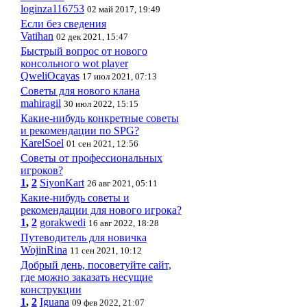
loginza116753
02 май 2017, 19:49
Если без сведения
Vatihan
02 дек 2021, 15:47
Быстрый вопрос от нового
консольного wot player
QweliOcayas
17 июл 2021, 07:13
Советы для нового клана
mahiragil
30 июл 2022, 15:15
Какие-нибудь конкретные советы
и рекомендации по SPG?
KarelSoel
01 сен 2021, 12:56
Советы от профессиональных
игроков?
1
,
2
SiyonKart
26 авг 2021, 05:11
Какие-нибудь советы и
рекомендации для нового игрока?
1
,
2
gorakwedi
16 авг 2022, 18:28
Путеводитель для новичка
WojinRina
11 сен 2021, 10:12
Добрый день, посоветуйте сайт,
где можно заказать несущие
конструкции
1
,
2
Iguana
09 фев 2022, 21:07