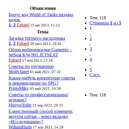
Объявления
Бонус код World of Tanks раздача
Тем: 118
кодов.
Страница
1
из
5
1
,
2
Edrard
15 авг 2013, 15:12
1
Темы
,
Загадка третьего расходника
2
1
,
2
Edrard
,
20 июл 2013, 18:41
3
Обзор вибронакидки Gametrix –
,
JetSeat KW-901 JETSEAT
4
Edrard
17 ноя 2013, 23:24
,
Советы по улучшению
5
MollyJanet
01 май 2021, 07:32
След.
Какие-нибудь конкретные советы
и рекомендации по SPG?
PristoMiky
05 май 2021, 19:59
Советы от профессиональных
Тем: 118
игроков?
HiroyuYulin
21 апр 2021, 20:55
Единственный способ изменить
модули сейчас - через вкладку
«Исследования»?
WiliamHurts
17 апр 2021, 14:28