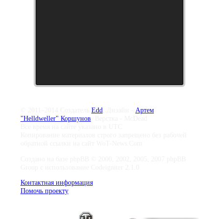
© 2011–2014 Создатель
Edd
, Дизайн -
Артем
"Helldweller" Коршунов
, Верстка - McDead
Все время на сайте указано в UTC
Копирование материалов строго запрещено без рабочей
обратной ссылки на сайт WoT-News.Com
Создано на базе phpBB © 2000, 2002, 2005, 2007 phpBB
Group с использование Codeigniter 2.1.0
Контактная информация
Помочь проекту