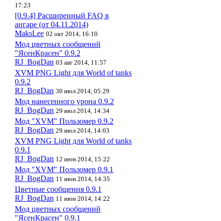
17:23
[0.9.4] Расширенный FAQ в
ангаре (от 04.11.2014)
MaksLee
02 окт 2014, 16:10
Мод цветных сообщений
"ЯсенКрасен" 0.9.2
RJ_BogDan
03 авг 2014, 11:57
XVM PNG Light для World of tanks
0.9.2
RJ_BogDan
30 июл 2014, 05:29
Мод нанесенного урона 0.9.2
RJ_BogDan
29 июл 2014, 14:34
Мод "XVM" Пользомер 0.9.2
RJ_BogDan
29 июл 2014, 14:03
XVM PNG Light для World of tanks
0.9.1
RJ_BogDan
12 июн 2014, 15:22
Мод "XVM" Пользомер 0.9.1
RJ_BogDan
11 июн 2014, 14:35
Цветные сообщения 0.9.1
RJ_BogDan
11 июн 2014, 14:22
Мод цветных сообщений
"ЯсенКрасен" 0.9.1