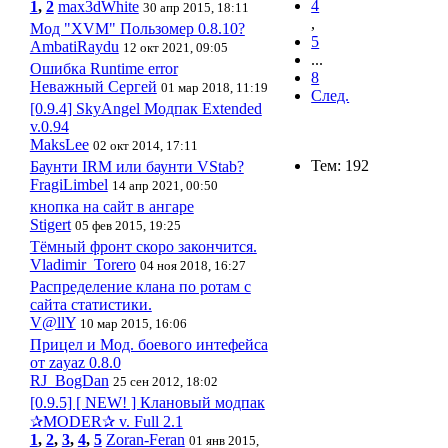
4
1
,
2
max3dWhite
30 апр 2015, 18:11
,
Мод "XVM" Пользомер 0.8.10?
5
AmbatiRaydu
12 окт 2021, 09:05
...
Ошибка Runtime error
8
Неважный Сергей
01 мар 2018, 11:19
След.
[0.9.4] SkyAngel Модпак Extended
v.0.94
MaksLee
02 окт 2014, 17:11
Тем: 192
Баунти IRM или баунти VStab?
FragiLimbel
14 апр 2021, 00:50
кнопка на сайт в ангаре
Stigert
05 фев 2015, 19:25
Тёмный фронт скоро закончится.
Vladimir_Torero
04 ноя 2018, 16:27
Распределение клана по ротам с
сайта статистики.
V@llY
10 мар 2015, 16:06
Прицел и Мод. боевого интефейса
от zayaz 0.8.0
RJ_BogDan
25 сен 2012, 18:02
[0.9.5] [ NEW! ] Клановый модпак
✰MODER✰ v. Full 2.1
1
,
2
,
3
,
4
,
5
Zoran-Feran
01 янв 2015,