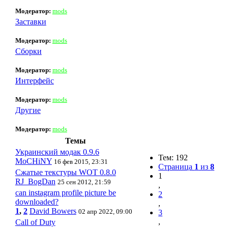
Модератор:
mods
Заставки
Модератор:
mods
Сборки
Модератор:
mods
Интерфейс
Модератор:
mods
Другие
Модератор:
mods
Темы
Украинский модак 0.9.6
Тем: 192
MoCHiNY
16 фев 2015, 23:31
Страница
1
из
8
Сжатые текстуры WOT 0.8.0
1
RJ_BogDan
25 сен 2012, 21:59
,
can instagram profile picture be
2
downloaded?
,
1
,
2
David Bowers
02 апр 2022, 09:00
3
,
Call of Duty