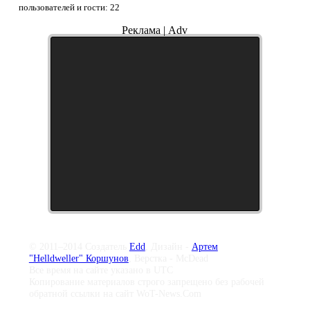
пользователей и гости: 22
Реклама | Adv
© 2011–2014 Создатель
Edd
, Дизайн -
Артем
"Helldweller" Коршунов
, Верстка - McDead
Все время на сайте указано в UTC
Копирование материалов строго запрещено без рабочей
обратной ссылки на сайт WoT-News.Com