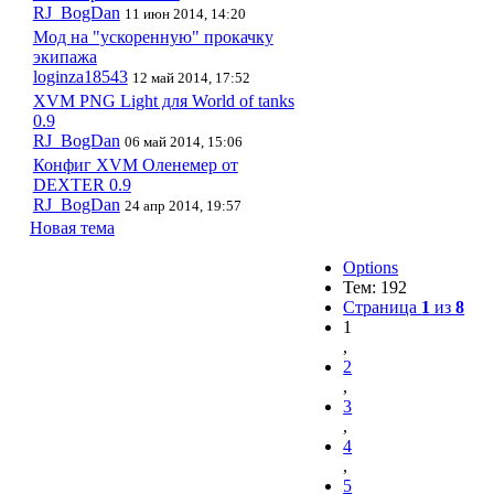
RJ_BogDan
11 июн 2014, 14:20
Мод на "ускоренную" прокачку
экипажа
loginza18543
12 май 2014, 17:52
XVM PNG Light для World of tanks
0.9
RJ_BogDan
06 май 2014, 15:06
Конфиг XVM Оленемер от
DEXTER 0.9
RJ_BogDan
24 апр 2014, 19:57
Новая тема
Options
Тем: 192
Страница
1
из
8
1
,
2
,
3
,
4
,
5