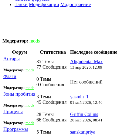
Танки
Модификации
Модостроение
Модератор:
mods
Форум
Статистика
Последнее сообщение
Ангары
35 Темы
Aligndental Max
77 Сообщения
13 апр 2026, 12:09
Модератор:
mods
Флаги
0 Темы
Нет сообщений
0 Сообщения
Модератор:
mods
Зоны пробития
3 Темы
yasmin_1
45 Сообщения
01 май 2026, 12:46
Модератор:
mods
Прицелы
28 Темы
Griffin Collins
66 Сообщения
26 мар 2026, 08:41
Модератор:
mods
Программы
5 Темы
sanskaripriya