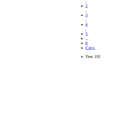
,
2
,
3
,
4
,
5
...
8
След.
Тем: 192