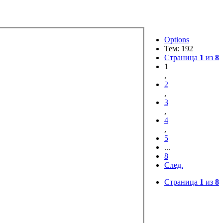
Options
Тем: 192
Страница
1
из
8
1
,
2
,
3
,
4
,
5
...
8
След.
Страница
1
из
8