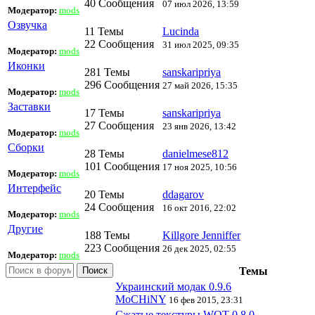
40 Сообщения
07 июл 2026, 13:59
Модератор:
mods
Озвучка
11 Темы
Lucinda
22 Сообщения
31 июл 2025, 09:35
Модератор:
mods
Иконки
281 Темы
sanskaripriya
296 Сообщения
27 май 2026, 15:35
Модератор:
mods
Заставки
17 Темы
sanskaripriya
27 Сообщения
23 янв 2026, 13:42
Модератор:
mods
Сборки
28 Темы
danielmese812
101 Сообщения
17 ноя 2025, 10:56
Модератор:
mods
Интерфейс
20 Темы
ddagarov
24 Сообщения
16 окт 2016, 22:02
Модератор:
mods
Другие
188 Темы
Killgore Jenniffer
223 Сообщения
26 дек 2025, 02:55
Модератор:
mods
Поиск
Темы
Украинский модак 0.9.6
MoCHiNY
16 фев 2015, 23:31
Сжатые текстуры WOT 0.8.0