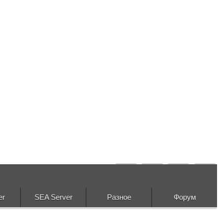
er
SEA Server
Разное
Форум