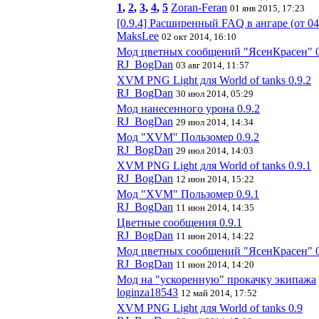
1
,
2
,
3
,
4
,
5
Zoran-Feran
01 янв 2015, 17:23
[0.9.4] Расширенный FAQ в ангаре (от 04
MaksLee
02 окт 2014, 16:10
Мод цветных сообщений "ЯсенКрасен" 0
RJ_BogDan
03 авг 2014, 11:57
XVM PNG Light для World of tanks 0.9.2
RJ_BogDan
30 июл 2014, 05:29
Мод нанесенного урона 0.9.2
RJ_BogDan
29 июл 2014, 14:34
Мод "XVM" Пользомер 0.9.2
RJ_BogDan
29 июл 2014, 14:03
XVM PNG Light для World of tanks 0.9.1
RJ_BogDan
12 июн 2014, 15:22
Мод "XVM" Пользомер 0.9.1
RJ_BogDan
11 июн 2014, 14:35
Цветные сообщения 0.9.1
RJ_BogDan
11 июн 2014, 14:22
Мод цветных сообщений "ЯсенКрасен" 0
RJ_BogDan
11 июн 2014, 14:20
Мод на "ускоренную" прокачку экипажа
loginza18543
12 май 2014, 17:52
XVM PNG Light для World of tanks 0.9