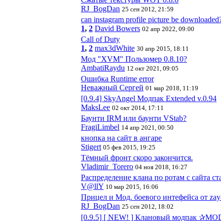
RJ_BogDan
25 сен 2012, 21:59
can instagram profile picture be downloaded
1
,
2
David Bowers
02 апр 2022, 09:00
Call of Duty
1
,
2
max3dWhite
30 апр 2015, 18:11
Мод "XVM" Пользомер 0.8.10?
AmbatiRaydu
12 окт 2021, 09:05
Ошибка Runtime error
Неважный Сергей
01 мар 2018, 11:19
[0.9.4] SkyAngel Модпак Extended v.0.94
MaksLee
02 окт 2014, 17:11
Баунти IRM или баунти VStab?
FragiLimbel
14 апр 2021, 00:50
кнопка на сайт в ангаре
Stigert
05 фев 2015, 19:25
Тёмный фронт скоро закончится.
Vladimir_Torero
04 ноя 2018, 16:27
Распределение клана по ротам с сайта ст
V@llY
10 мар 2015, 16:06
Прицел и Мод. боевого интефейса от zaya
RJ_BogDan
25 сен 2012, 18:02
[0.9.5] [ NEW! ] Клановый модпак ✰MOD