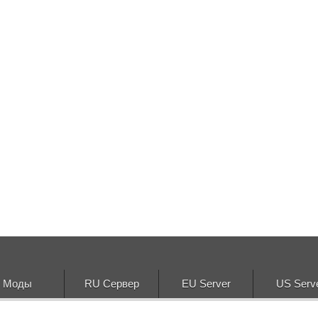
Моды
RU Сервер
EU Server
US Serv