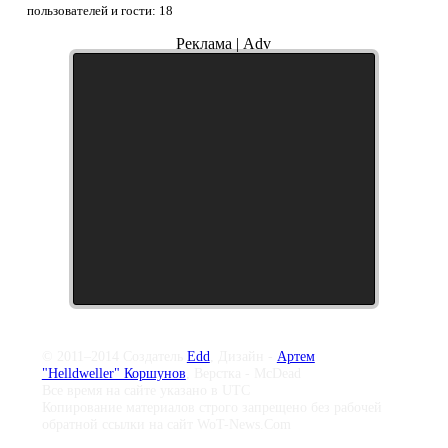
пользователей и гости: 18
Реклама | Adv
© 2011–2014 Создатель
Edd
, Дизайн -
Артем
"Helldweller" Коршунов
, Верстка - McDead
Все время на сайте указано в UTC
Копирование материалов строго запрещено без рабочей
обратной ссылки на сайт WoT-News.Com