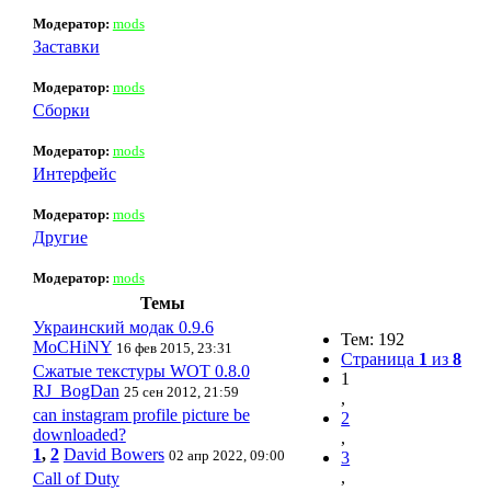
Модератор:
mods
Заставки
Модератор:
mods
Сборки
Модератор:
mods
Интерфейс
Модератор:
mods
Другие
Модератор:
mods
Темы
Украинский модак 0.9.6
Тем: 192
MoCHiNY
16 фев 2015, 23:31
Страница
1
из
8
Сжатые текстуры WOT 0.8.0
1
RJ_BogDan
25 сен 2012, 21:59
,
can instagram profile picture be
2
downloaded?
,
1
,
2
David Bowers
02 апр 2022, 09:00
3
,
Call of Duty