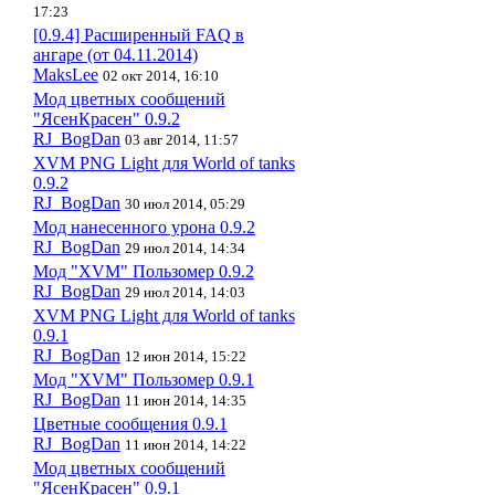
17:23
[0.9.4] Расширенный FAQ в
ангаре (от 04.11.2014)
MaksLee
02 окт 2014, 16:10
Мод цветных сообщений
"ЯсенКрасен" 0.9.2
RJ_BogDan
03 авг 2014, 11:57
XVM PNG Light для World of tanks
0.9.2
RJ_BogDan
30 июл 2014, 05:29
Мод нанесенного урона 0.9.2
RJ_BogDan
29 июл 2014, 14:34
Мод "XVM" Пользомер 0.9.2
RJ_BogDan
29 июл 2014, 14:03
XVM PNG Light для World of tanks
0.9.1
RJ_BogDan
12 июн 2014, 15:22
Мод "XVM" Пользомер 0.9.1
RJ_BogDan
11 июн 2014, 14:35
Цветные сообщения 0.9.1
RJ_BogDan
11 июн 2014, 14:22
Мод цветных сообщений
"ЯсенКрасен" 0.9.1