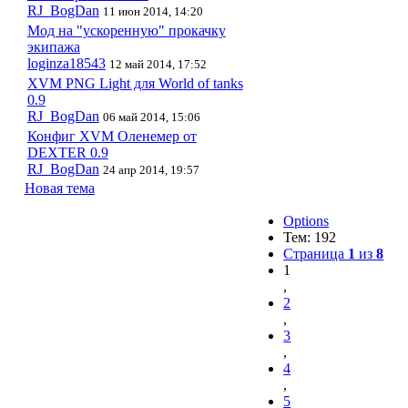
RJ_BogDan
11 июн 2014, 14:20
Мод на "ускоренную" прокачку
экипажа
loginza18543
12 май 2014, 17:52
XVM PNG Light для World of tanks
0.9
RJ_BogDan
06 май 2014, 15:06
Конфиг XVM Оленемер от
DEXTER 0.9
RJ_BogDan
24 апр 2014, 19:57
Новая тема
Options
Тем: 192
Страница
1
из
8
1
,
2
,
3
,
4
,
5