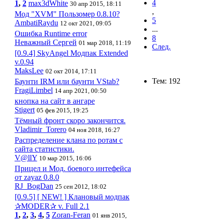
4
1
,
2
max3dWhite
30 апр 2015, 18:11
,
Мод "XVM" Пользомер 0.8.10?
5
AmbatiRaydu
12 окт 2021, 09:05
...
Ошибка Runtime error
8
Неважный Сергей
01 мар 2018, 11:19
След.
[0.9.4] SkyAngel Модпак Extended
v.0.94
MaksLee
02 окт 2014, 17:11
Тем: 192
Баунти IRM или баунти VStab?
FragiLimbel
14 апр 2021, 00:50
кнопка на сайт в ангаре
Stigert
05 фев 2015, 19:25
Тёмный фронт скоро закончится.
Vladimir_Torero
04 ноя 2018, 16:27
Распределение клана по ротам с
сайта статистики.
V@llY
10 мар 2015, 16:06
Прицел и Мод. боевого интефейса
от zayaz 0.8.0
RJ_BogDan
25 сен 2012, 18:02
[0.9.5] [ NEW! ] Клановый модпак
✰MODER✰ v. Full 2.1
1
,
2
,
3
,
4
,
5
Zoran-Feran
01 янв 2015,