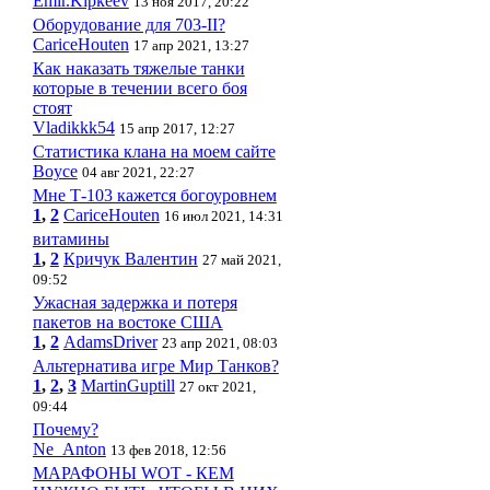
Emir.Kipkeev
13 ноя 2017, 20:22
Оборудование для 703-II?
CariceHouten
17 апр 2021, 13:27
Как наказать тяжелые танки
которые в течении всего боя
стоят
Vladikkk54
15 апр 2017, 12:27
Статистика клана на моем сайте
Boyce
04 авг 2021, 22:27
Мне Т-103 кажется богоуровнем
1
,
2
CariceHouten
16 июл 2021, 14:31
витамины
1
,
2
Кричук Валентин
27 май 2021,
09:52
Ужасная задержка и потеря
пакетов на востоке США
1
,
2
AdamsDriver
23 апр 2021, 08:03
Альтернатива игре Мир Танков?
1
,
2
,
3
MartinGuptill
27 окт 2021,
09:44
Почему?
Ne_Anton
13 фев 2018, 12:56
МАРАФОНЫ WOT - КЕМ