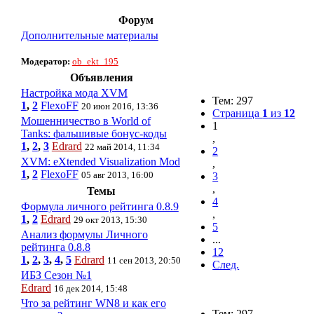
Форум
Дополнительные материалы
Модератор:
ob_ekt_195
Объявления
Настройка мода XVM
Тем: 297
1
,
2
FlexoFF
20 июн 2016, 13:36
Страница
1
из
12
Мошенничество в World of
1
Tanks: фальшивые бонус-коды
,
1
,
2
,
3
Edrard
22 май 2014, 11:34
2
XVM: eXtended Visualization Mod
,
1
,
2
FlexoFF
05 авг 2013, 16:00
3
,
Темы
4
Формула личного рейтинга 0.8.9
,
1
,
2
Edrard
29 окт 2013, 15:30
5
Анализ формулы Личного
...
рейтинга 0.8.8
12
1
,
2
,
3
,
4
,
5
Edrard
11 сен 2013, 20:50
След.
ИБЗ Сезон №1
Edrard
16 дек 2014, 15:48
Что за рейтинг WN8 и как его
Тем: 297