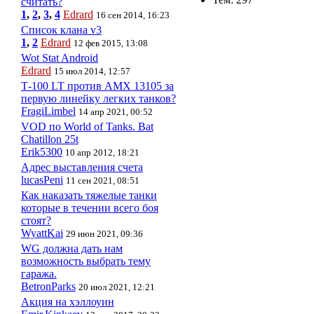
считать?
1
,
2
,
3
,
4
Edrard
16 сен 2014, 16:23
Список клана v3
1
,
2
Edrard
12 фев 2015, 13:08
Wot Stat Android
Edrard
15 июл 2014, 12:57
Т-100 LT против AMX 13105 за
первую линейку легких танков?
FragiLimbel
14 апр 2021, 00:52
VOD по World of Tanks. Bat
Chatillon 25t
Erik5300
10 апр 2012, 18:21
Адрес выставления счета
lucasPeni
11 сен 2021, 08:51
Как наказать тяжелые танки
которые в течении всего боя
стоят?
WyattKai
29 июн 2021, 09:36
WG должна дать нам
возможность выбрать тему
гаража.
BetronParks
20 июл 2021, 12:21
Акция на хэллоуин