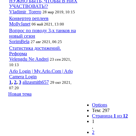
НУЖНО БЫТЬ, ЧТОБЫ В НИХ
УЧАСТВОВАТЬ!?
Vladimir_Torero
28 мар 2019, 10:15
Конвертер реплеев
MollyJanet
06 май 2021, 13:00
Вопрос по поводу 3-х танков на
новый сезон
SorimBela
27 авг 2021, 06:25
Статистика достижений.
Реформа
Velengdu Ne Andrei
23 сен 2021,
10:13
Arlo Login | My.Arlo.Com | Arlo
Camera Login
1
,
2
,
3
alizasmith657
29 окт 2021,
07:20
Новая тема
Options
Тем: 297
Страница
1
из
12
1
,
2