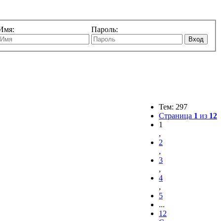
Имя:
Пароль:
Вход
Тем: 297
Страница
1
из
12
1
,
2
,
3
,
4
,
5
...
12