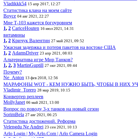
Vladikkk54
15 апр 2017, 12:27
Статистика клана на моем сайте
Boyce
04 авг 2021, 22:27
Мне Т-103 кажется богоуровнем
1
,
2
CariceHouten
16 июл 2021, 14:31
витамины
1
,
2
Кричук Валентин
27 май 2021, 09:52
Ужасная задержка и потеря пакетов на востоке США
1
,
2
AdamsDriver
23 апр 2021, 08:03
Альтернатива игре Мир Танков?
1
,
2
,
3
MartinGuptill
27 окт 2021, 09:44
Почему?
Ne_Anton
13 фев 2018, 12:56
МАРАФОНЫ WOT - КЕМ НУЖНО БЫТЬ, ЧТОБЫ В НИХ У
Vladimir_Torero
28 мар 2019, 10:15
Конвертер реплеев
MollyJanet
06 май 2021, 13:00
Вопрос по поводу 3-х танков на новый сезон
SorimBela
27 авг 2021, 06:25
Статистика достижений. Реформа
Velengdu Ne Andrei
23 сен 2021, 10:13
Arlo Login | My.Arlo.Com | Arlo Camera Login