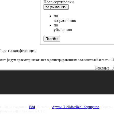
Поле сортировки
по убыванию
по
возрастанию
по
убыванию
Перейти
йчас на конференции
этот форум просматривают: нет зарегистрированных пользователей и гости: 1
Реклама | 
11–2014 Создатель
Edd
, Дизайн -
Артем "Helldweller" Коршунов
, Верстка
время на сайте указано в UTC