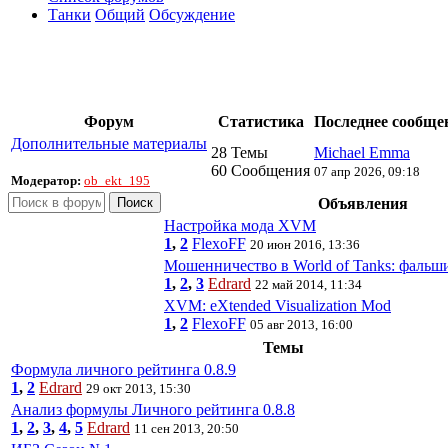
Танки
Общий
Обсуждение
Форум
Статистика
Последнее сообще
Дополнительные материалы
28 Темы
Michael Emma
60 Сообщения
07 апр 2026, 09:18
Модератор:
ob_ekt_195
Поиск
Объявления
Настройка мода XVM
1
,
2
FlexoFF
20 июн 2016, 13:36
Мошенничество в World of Tanks: фальш
1
,
2
,
3
Edrard
22 май 2014, 11:34
XVM: eXtended Visualization Mod
1
,
2
FlexoFF
05 авг 2013, 16:00
Темы
Формула личного рейтинга 0.8.9
1
,
2
Edrard
29 окт 2013, 15:30
Анализ формулы Личного рейтинга 0.8.8
1
,
2
,
3
,
4
,
5
Edrard
11 сен 2013, 20:50