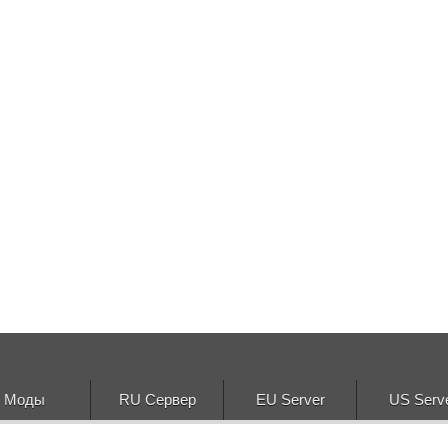
Моды
RU Сервер
EU Server
US Serv