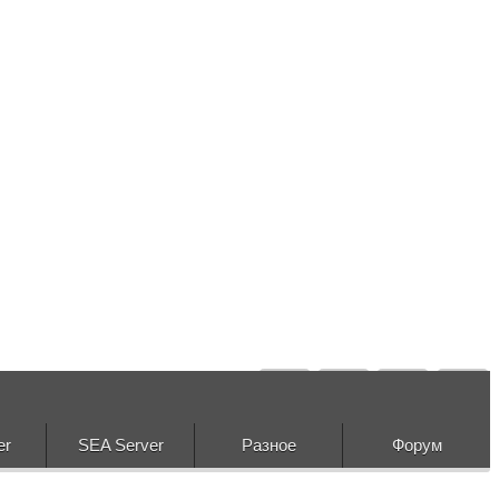
er
SEA Server
Разное
Форум