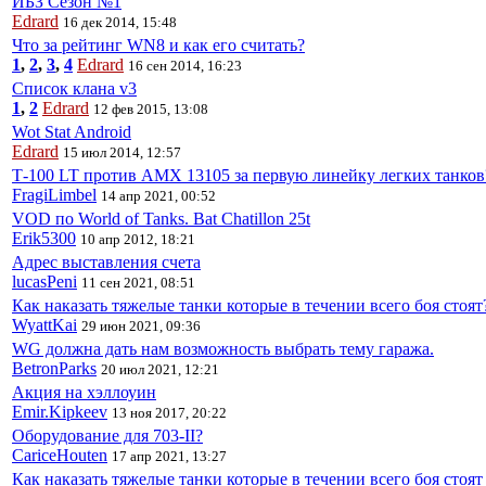
ИБЗ Сезон №1
Edrard
16 дек 2014, 15:48
Что за рейтинг WN8 и как его считать?
1
,
2
,
3
,
4
Edrard
16 сен 2014, 16:23
Список клана v3
1
,
2
Edrard
12 фев 2015, 13:08
Wot Stat Android
Edrard
15 июл 2014, 12:57
Т-100 LT против AMX 13105 за первую линейку легких танков
FragiLimbel
14 апр 2021, 00:52
VOD по World of Tanks. Bat Chatillon 25t
Erik5300
10 апр 2012, 18:21
Адрес выставления счета
lucasPeni
11 сен 2021, 08:51
Как наказать тяжелые танки которые в течении всего боя стоят
WyattKai
29 июн 2021, 09:36
WG должна дать нам возможность выбрать тему гаража.
BetronParks
20 июл 2021, 12:21
Акция на хэллоуин
Emir.Kipkeev
13 ноя 2017, 20:22
Оборудование для 703-II?
CariceHouten
17 апр 2021, 13:27
Как наказать тяжелые танки которые в течении всего боя стоят