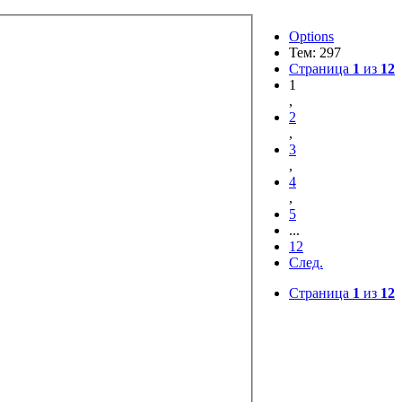
Options
Тем: 297
Страница
1
из
12
1
,
2
,
3
,
4
,
5
...
12
След.
Страница
1
из
12