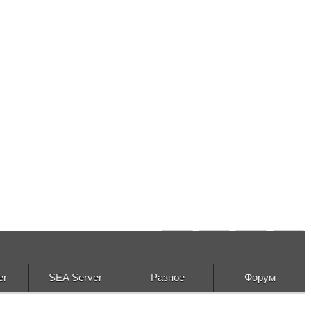
er
SEA Server
Разное
Форум