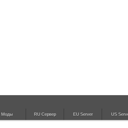
Моды
RU Сервер
EU Server
US Serv