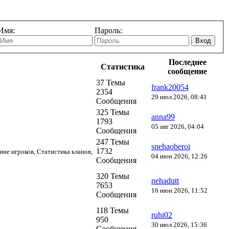
Имя:
Пароль:
Вход
Последнее
Статистика
сообщение
37 Темы
frank20054
2354
29 июл 2026, 08:41
Сообщения
325 Темы
anna99
1793
05 авг 2026, 04:04
Сообщения
247 Темы
snehaoberoi
1732
ние игроков, Статистика кланов,
04 июн 2026, 12:26
Сообщения
320 Темы
nehadutt
7653
16 июн 2026, 11:52
Сообщения
118 Темы
ruhi02
950
30 июл 2026, 15:36
Сообщения