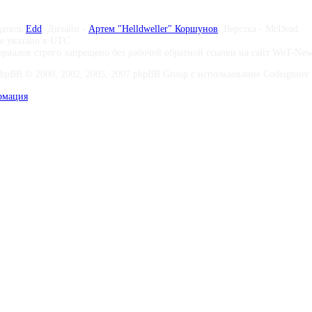
датель
Edd
, Дизайн -
Артем "Helldweller" Коршунов
, Верстка - McDead
те указано в UTC
риалов строго запрещено без рабочей обратной ссылки на сайт WoT-Ne
phpBB © 2000, 2002, 2005, 2007 phpBB Group с использование Codeigniter 
рмация