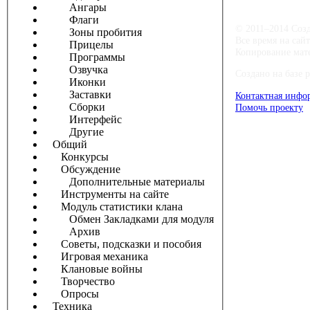
Ангары
Флаги
© 2011–2014 Соз
Зоны пробития
Все время на сай
Прицелы
Копирование мате
Программы
Озвучка
Создано на базе 
Иконки
Заставки
Контактная инфо
Сборки
Помочь проекту
Интерфейс
Другие
Общий
Конкурсы
Обсуждение
Дополнительные материалы
Инструменты на сайте
Модуль статистики клана
Обмен Закладками для модуля
Архив
Советы, подсказки и пособия
Игровая механика
Клановые войны
Творчество
Опросы
Техника