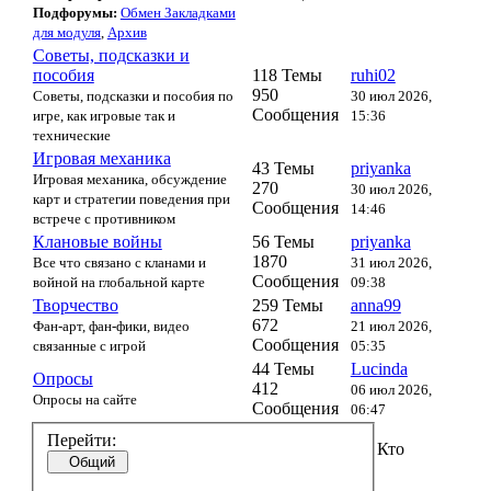
Подфорумы:
Обмен Закладками
для модуля
,
Архив
Советы, подсказки и
пособия
118 Темы
ruhi02
950
Советы, подсказки и пособия по
30 июл 2026,
Сообщения
игре, как игровые так и
15:36
технические
Игровая механика
43 Темы
priyanka
Игровая механика, обсуждение
270
30 июл 2026,
карт и стратегии поведения при
Сообщения
14:46
встрече с противником
Клановые войны
56 Темы
priyanka
1870
Все что связано с кланами и
31 июл 2026,
Сообщения
войной на глобальной карте
09:38
Творчество
259 Темы
anna99
672
Фан-арт, фан-фики, видео
21 июл 2026,
Сообщения
связанные с игрой
05:35
44 Темы
Lucinda
Опросы
412
06 июл 2026,
Опросы на сайте
Сообщения
06:47
Перейти:
Кто
Общий