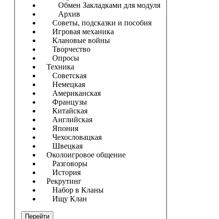
Обмен Закладками для модуля
Архив
Советы, подсказки и пособия
Игровая механика
Клановые войны
Творчество
Опросы
Техника
Советская
Немецкая
Американская
Французы
Китайская
Английская
Япония
Чехословацкая
Швецкая
Околоигровое общение
Разговоры
История
Рекрутинг
Набор в Кланы
Ищу Клан
Перейти