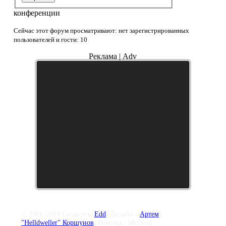
конференции
Сейчас этот форум просматривают: нет зарегистрированных
пользователей и гости: 10
Реклама | Adv
© 2011–2014 Создатель
Edd
, Дизайн -
Артем
"Helldweller" Коршунов
, Верстка - McDead