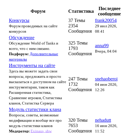
Последнее
Форум
Статистика
сообщение
Конкурсы
37 Темы
frank20054
2354
Форум проводимых на сайте
29 июл 2026,
Сообщения
конкурсов
08:41
Обсуждение
325 Темы
Обсуждение World of Tanks и
anna99
1793
всего, что с ним связано.
Вчера, 04:04
Сообщения
Подфорум:
Дополнительные
материалы
Инструменты на сайте
Здесь вы можете задать свои
вопросы, предложить и просто
247 Темы
snehaoberoi
высказаться о доступном на сайте
1732
04 июн 2026,
инструментарии, таком как
Сообщения
12:26
Расширенная статистика,
Сравнение игроков, Статистика
кланов, Статистка Сервера
Модуль статистики клана
Вопросы, советы, возможные
320 Темы
nehadutt
модификации и вообще все про
7653
модуль статистики кланов
16 июн 2026,
Сообщения
Модератор:
Exinaus, shw
11:52