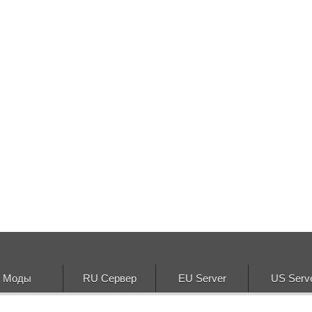
Моды
RU Сервер
EU Server
US Serv