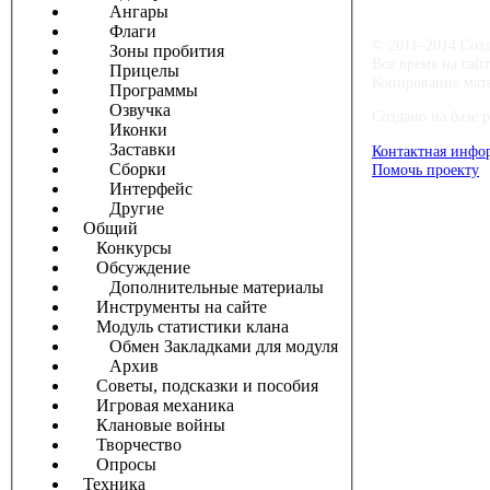
Ангары
Флаги
© 2011–2014 Соз
Зоны пробития
Все время на сай
Прицелы
Копирование мате
Программы
Озвучка
Создано на базе 
Иконки
Заставки
Контактная инфо
Сборки
Помочь проекту
Интерфейс
Другие
Общий
Конкурсы
Обсуждение
Дополнительные материалы
Инструменты на сайте
Модуль статистики клана
Обмен Закладками для модуля
Архив
Советы, подсказки и пособия
Игровая механика
Клановые войны
Творчество
Опросы
Техника