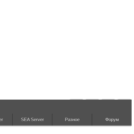
er
SEA Server
Разное
Форум