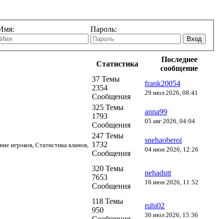
Имя:
Пароль:
Вход
Последнее
Статистика
сообщение
37 Темы
frank20054
2354
29 июл 2026, 08:41
Сообщения
325 Темы
anna99
1793
05 авг 2026, 04:04
Сообщения
247 Темы
snehaoberoi
1732
ние игроков, Статистика кланов,
04 июн 2026, 12:26
Сообщения
320 Темы
nehadutt
7653
16 июн 2026, 11:52
Сообщения
118 Темы
ruhi02
950
30 июл 2026, 15:36
Сообщения