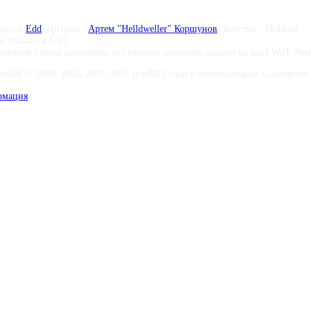
датель
Edd
, Дизайн -
Артем "Helldweller" Коршунов
, Верстка - McDead
те указано в UTC
риалов строго запрещено без рабочей обратной ссылки на сайт WoT-Ne
phpBB © 2000, 2002, 2005, 2007 phpBB Group с использование Codeigniter 
рмация