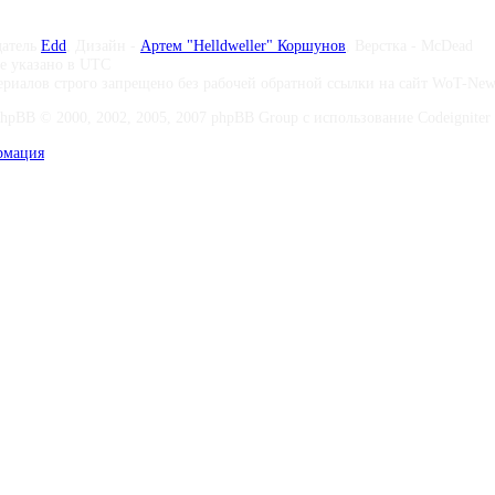
датель
Edd
, Дизайн -
Артем "Helldweller" Коршунов
, Верстка - McDead
те указано в UTC
риалов строго запрещено без рабочей обратной ссылки на сайт WoT-Ne
phpBB © 2000, 2002, 2005, 2007 phpBB Group с использование Codeigniter 
рмация