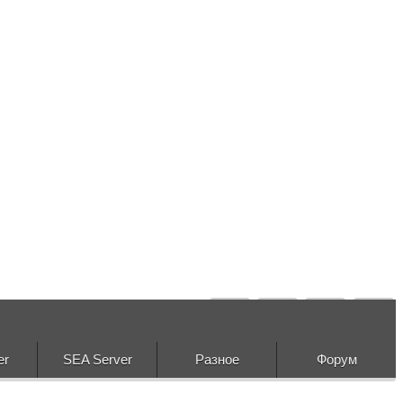
er
SEA Server
Разное
Форум