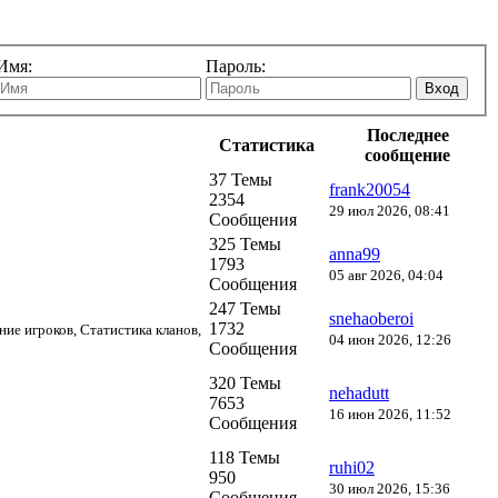
Имя:
Пароль:
Вход
Последнее
Статистика
сообщение
37 Темы
frank20054
2354
29 июл 2026, 08:41
Сообщения
325 Темы
anna99
1793
05 авг 2026, 04:04
Сообщения
247 Темы
snehaoberoi
1732
ние игроков, Статистика кланов,
04 июн 2026, 12:26
Сообщения
320 Темы
nehadutt
7653
16 июн 2026, 11:52
Сообщения
118 Темы
ruhi02
950
30 июл 2026, 15:36
Сообщения