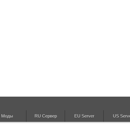
Моды
RU Сервер
EU Server
US Serv