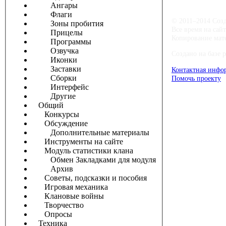
Ангары
Флаги
© 2011–2014 Соз
Зоны пробития
Все время на сай
Прицелы
Копирование мате
Программы
Озвучка
Создано на базе 
Иконки
Заставки
Контактная инфо
Сборки
Помочь проекту
Интерфейс
Другие
Общий
Конкурсы
Обсуждение
Дополнительные материалы
Инструменты на сайте
Модуль статистики клана
Обмен Закладками для модуля
Архив
Советы, подсказки и пособия
Игровая механика
Клановые войны
Творчество
Опросы
Техника