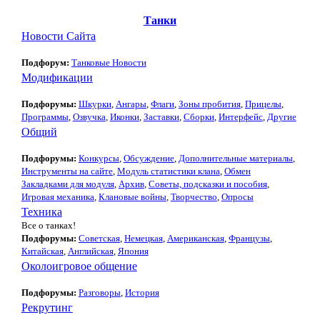
Танки
Новости Сайта
Подфорум:
Танковые Новости
Модификации
Подфорумы:
Шкурки
,
Ангары
,
Флаги
,
Зоны пробития
,
Прицелы
,
Программы
,
Озвучка
,
Иконки
,
Заставки
,
Сборки
,
Интерфейс
,
Другие
Общий
Подфорумы:
Конкурсы
,
Обсуждение
,
Дополнительные материалы
,
Инструменты на сайте
,
Модуль статистики клана
,
Обмен
Закладками для модуля
,
Архив
,
Советы, подсказки и пособия
,
Игровая механика
,
Клановые войны
,
Творчество
,
Опросы
Техника
Все о танках!
Подфорумы:
Советская
,
Немецкая
,
Американская
,
Французы
,
Китайская
,
Английская
,
Япония
Околоигровое общение
Подфорумы:
Разговоры
,
История
Рекрутинг