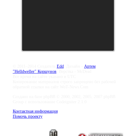
© 2011–2014 Создатель
Edd
, Дизайн -
Артем
"Helldweller" Коршунов
, Верстка - McDead
Все время на сайте указано в UTC
Копирование материалов строго запрещено без рабочей
обратной ссылки на сайт WoT-News.Com
Создано на базе phpBB © 2000, 2002, 2005, 2007 phpBB
Group с использование Codeigniter 2.1.0
Контактная информация
Помочь проекту