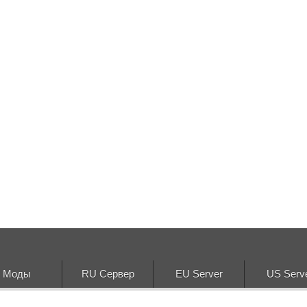
Моды
RU Сервер
EU Server
US Serv