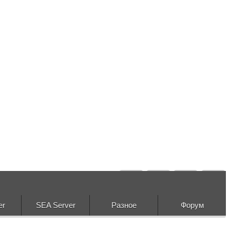
er
SEA Server
Разное
Форум