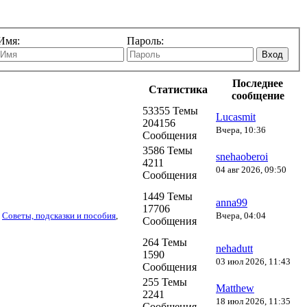
Имя:
Пароль:
Вход
Последнее
Статистика
сообщение
53355 Темы
Lucasmit
204156
Вчера, 10:36
Сообщения
3586 Темы
snehaoberoi
4211
04 авг 2026, 09:50
Сообщения
1449 Темы
anna99
17706
,
Советы, подсказки и пособия
,
Вчера, 04:04
Сообщения
264 Темы
nehadutt
1590
03 июл 2026, 11:43
Сообщения
255 Темы
Matthew
2241
18 июл 2026, 11:35
Сообщения