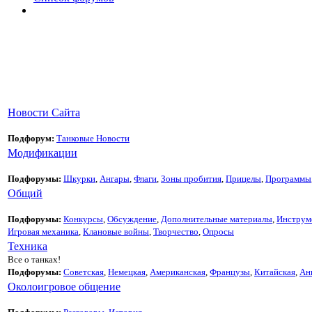
Новости Сайта
Подфорум:
Танковые Новости
Модификации
Подфорумы:
Шкурки
,
Ангары
,
Флаги
,
Зоны пробития
,
Прицелы
,
Программы
Общий
Подфорумы:
Конкурсы
,
Обсуждение
,
Дополнительные материалы
,
Инструм
Игровая механика
,
Клановые войны
,
Творчество
,
Опросы
Техника
Все о танках!
Подфорумы:
Советская
,
Немецкая
,
Американская
,
Французы
,
Китайская
,
Ан
Околоигровое общение