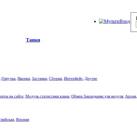
Танки
,
Озвучка
,
Иконки
,
Заставки
,
Сборки
,
Интерфейс
,
Другие
енты на сайте
,
Модуль статистики клана
,
Обмен Закладками для модуля
,
Архив
глийская
,
Япония