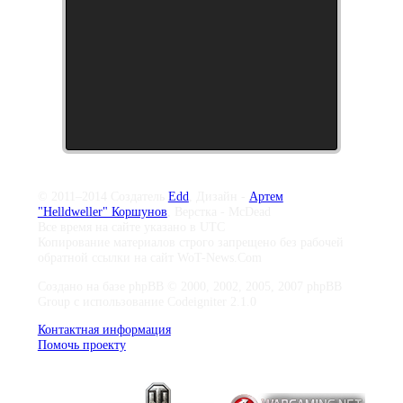
© 2011–2014 Создатель
Edd
, Дизайн -
Артем
"Helldweller" Коршунов
, Верстка - McDead
Все время на сайте указано в UTC
Копирование материалов строго запрещено без рабочей
обратной ссылки на сайт WoT-News.Com
Создано на базе phpBB © 2000, 2002, 2005, 2007 phpBB
Group с использование Codeigniter 2.1.0
Контактная информация
Помочь проекту