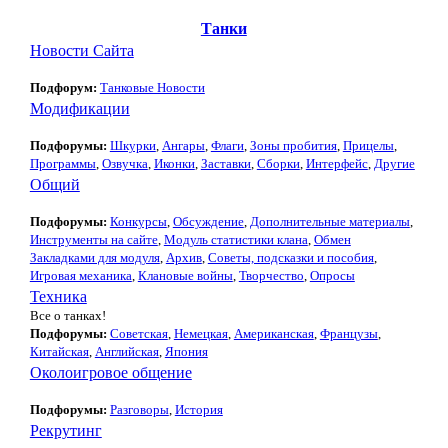
Танки
Новости Сайта
Подфорум:
Танковые Новости
Модификации
Подфорумы:
Шкурки
,
Ангары
,
Флаги
,
Зоны пробития
,
Прицелы
,
Программы
,
Озвучка
,
Иконки
,
Заставки
,
Сборки
,
Интерфейс
,
Другие
Общий
Подфорумы:
Конкурсы
,
Обсуждение
,
Дополнительные материалы
,
Инструменты на сайте
,
Модуль статистики клана
,
Обмен
Закладками для модуля
,
Архив
,
Советы, подсказки и пособия
,
Игровая механика
,
Клановые войны
,
Творчество
,
Опросы
Техника
Все о танках!
Подфорумы:
Советская
,
Немецкая
,
Американская
,
Французы
,
Китайская
,
Английская
,
Япония
Околоигровое общение
Подфорумы:
Разговоры
,
История
Рекрутинг