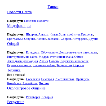
Танки
Новости Сайта
Подфорум:
Танковые Новости
Модификации
Подфорумы:
Шкурки
,
Ангары
,
Флаги
,
Зоны пробития
,
Прицелы
,
Программы
,
Озвучка
,
Иконки
,
Заставки
,
Сборки
,
Интерфейс
,
Другие
Общий
Подфорумы:
Конкурсы
,
Обсуждение
,
Дополнительные материалы
,
Инструменты на сайте
,
Модуль статистики клана
,
Обмен
Закладками для модуля
,
Архив
,
Советы, подсказки и пособия
,
Игровая механика
,
Клановые войны
,
Творчество
,
Опросы
Техника
Все о танках!
Подфорумы:
Советская
,
Немецкая
,
Американская
,
Французы
,
Китайская
,
Английская
,
Япония
Околоигровое общение
Подфорумы:
Разговоры
,
История
Рекрутинг