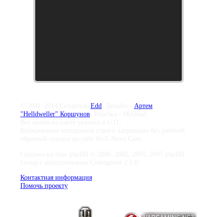
© 2011–2014 Создатель
Edd
, Дизайн -
Артем
"Helldweller" Коршунов
, Верстка - McDead
Все время на сайте указано в UTC
Копирование материалов строго запрещено без рабочей
обратной ссылки на сайт WoT-News.Com
Создано на базе phpBB © 2000, 2002, 2005, 2007 phpBB
Group с использование Codeigniter 2.1.0
Контактная информация
Помочь проекту