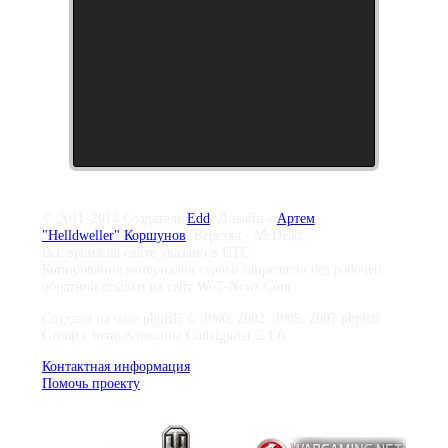
© 2011–2014 Создатель
Edd
, Дизайн -
Артем
"Helldweller" Коршунов
, Верстка - McDead
Все время на сайте указано в UTC
Копирование материалов строго запрещено без рабочей
обратной ссылки на сайт WoT-News.Com
Создано на базе phpBB © 2000, 2002, 2005, 2007 phpBB
Group с использование Codeigniter 2.1.0
Контактная информация
Помочь проекту