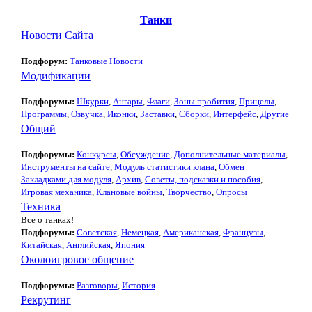
Танки
Новости Сайта
Подфорум:
Танковые Новости
Модификации
Подфорумы:
Шкурки
,
Ангары
,
Флаги
,
Зоны пробития
,
Прицелы
,
Программы
,
Озвучка
,
Иконки
,
Заставки
,
Сборки
,
Интерфейс
,
Другие
Общий
Подфорумы:
Конкурсы
,
Обсуждение
,
Дополнительные материалы
,
Инструменты на сайте
,
Модуль статистики клана
,
Обмен
Закладками для модуля
,
Архив
,
Советы, подсказки и пособия
,
Игровая механика
,
Клановые войны
,
Творчество
,
Опросы
Техника
Все о танках!
Подфорумы:
Советская
,
Немецкая
,
Американская
,
Французы
,
Китайская
,
Английская
,
Япония
Околоигровое общение
Подфорумы:
Разговоры
,
История
Рекрутинг