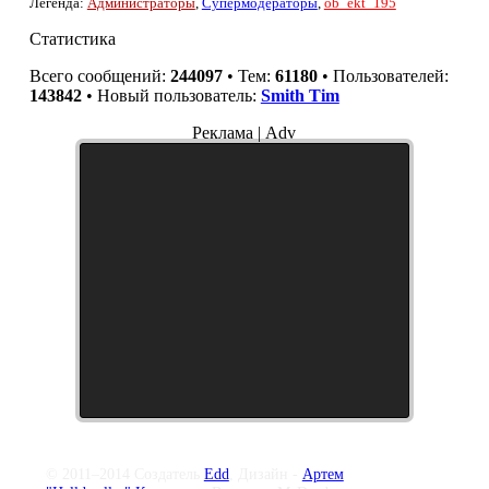
Легенда:
Администраторы
,
Супермодераторы
,
ob_ekt_195
Статистика
Всего сообщений:
244097
• Тем:
61180
• Пользователей:
143842
• Новый пользователь:
Smith Tim
Реклама | Adv
© 2011–2014 Создатель
Edd
, Дизайн -
Артем