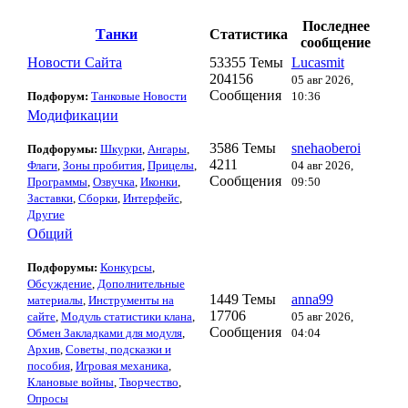
Последнее
Танки
Статистика
сообщение
Новости Сайта
53355 Темы
Lucasmit
204156
05 авг 2026,
Сообщения
Подфорум:
Танковые Новости
10:36
Модификации
3586 Темы
snehaoberoi
Подфорумы:
Шкурки
,
Ангары
,
4211
Флаги
,
Зоны пробития
,
Прицелы
,
04 авг 2026,
Сообщения
Программы
,
Озвучка
,
Иконки
,
09:50
Заставки
,
Сборки
,
Интерфейс
,
Другие
Общий
Подфорумы:
Конкурсы
,
Обсуждение
,
Дополнительные
1449 Темы
anna99
материалы
,
Инструменты на
17706
сайте
,
Модуль статистики клана
,
05 авг 2026,
Сообщения
Обмен Закладками для модуля
,
04:04
Архив
,
Советы, подсказки и
пособия
,
Игровая механика
,
Клановые войны
,
Творчество
,
Опросы