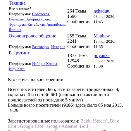
Техника
Все о танках!
264 Темы
nehadutt
Подфорумы:
Советская
,
1590
03 июл 2026,
Немецкая
,
Американская
,
Сообщения
11:43
Французы
,
Китайская
,
Английская
,
Япония
Околоигровое общение
255 Темы
Matthew
2241
18 июл 2026,
Сообщения
Подфорумы:
Разговоры
,
История
11:35
Рекрутинг
1373 Темы
priyanka
12948
09 июл 2026,
Подфорумы:
Набор в Кланы
,
Сообщения
13:30
Ищу Клан
Кто сейчас на конференции
Всего посетителей:
665
, из них зарегистрированных: 4,
скрытых: 0 и гостей: 661 (основано на активности
пользователей за последние 5 минут)
Больше всего посетителей (
9186
) здесь было 05 ноя 2013,
19:29
Зарегистрированные пользователи:
Baidu [Spider]
,
Bing
[Bot]
,
Google [Bot]
,
Google Adsense [Bot]