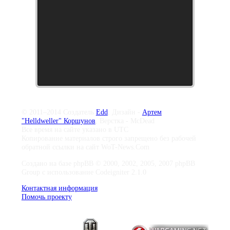
© 2011–2014 Создатель
Edd
, Дизайн -
Артем
"Helldweller" Коршунов
, Верстка - McDead
Все время на сайте указано в UTC
Копирование материалов строго запрещено без рабочей
обратной ссылки на сайт WoT-News.Com
Создано на базе phpBB © 2000, 2002, 2005, 2007 phpBB
Group с использование Codeigniter 2.1.0
Контактная информация
Помочь проекту