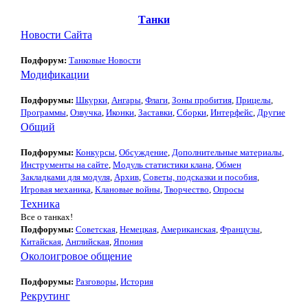
Танки
Новости Сайта
Подфорум:
Танковые Новости
Модификации
Подфорумы:
Шкурки
,
Ангары
,
Флаги
,
Зоны пробития
,
Прицелы
,
Программы
,
Озвучка
,
Иконки
,
Заставки
,
Сборки
,
Интерфейс
,
Другие
Общий
Подфорумы:
Конкурсы
,
Обсуждение
,
Дополнительные материалы
,
Инструменты на сайте
,
Модуль статистики клана
,
Обмен
Закладками для модуля
,
Архив
,
Советы, подсказки и пособия
,
Игровая механика
,
Клановые войны
,
Творчество
,
Опросы
Техника
Все о танках!
Подфорумы:
Советская
,
Немецкая
,
Американская
,
Французы
,
Китайская
,
Английская
,
Япония
Околоигровое общение
Подфорумы:
Разговоры
,
История
Рекрутинг