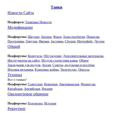
Танки
Новости Сайта
Подфорум:
Танковые Новости
Модификации
Подфорумы:
Шкурки
,
Ангары
,
Флаги
,
Зоны пробития
,
Прицелы
,
Программы
,
Озвучка
,
Иконки
,
Заставки
,
Сборки
,
Интерфейс
,
Другие
Общий
Подфорумы:
Конкурсы
,
Обсуждение
,
Дополнительные материалы
,
Инструменты на сайте
,
Модуль статистики клана
,
Обмен
Закладками для модуля
,
Архив
,
Советы, подсказки и пособия
,
Игровая механика
,
Клановые войны
,
Творчество
,
Опросы
Техника
Все о танках!
Подфорумы:
Советская
,
Немецкая
,
Американская
,
Французы
,
Китайская
,
Английская
,
Япония
Околоигровое общение
Подфорумы:
Разговоры
,
История
Рекрутинг