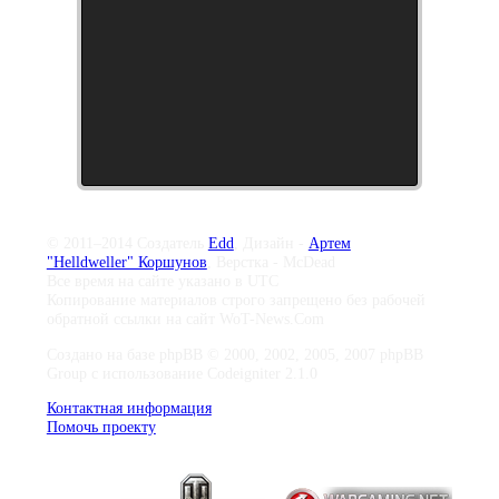
© 2011–2014 Создатель
Edd
, Дизайн -
Артем
"Helldweller" Коршунов
, Верстка - McDead
Все время на сайте указано в UTC
Копирование материалов строго запрещено без рабочей
обратной ссылки на сайт WoT-News.Com
Создано на базе phpBB © 2000, 2002, 2005, 2007 phpBB
Group с использование Codeigniter 2.1.0
Контактная информация
Помочь проекту