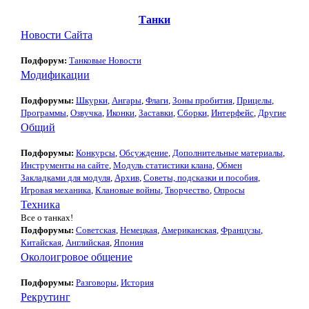
Танки
Новости Сайта
Подфорум:
Танковые Новости
Модификации
Подфорумы:
Шкурки
,
Ангары
,
Флаги
,
Зоны пробития
,
Прицелы
,
Программы
,
Озвучка
,
Иконки
,
Заставки
,
Сборки
,
Интерфейс
,
Другие
Общий
Подфорумы:
Конкурсы
,
Обсуждение
,
Дополнительные материалы
,
Инструменты на сайте
,
Модуль статистики клана
,
Обмен
Закладками для модуля
,
Архив
,
Советы, подсказки и пособия
,
Игровая механика
,
Клановые войны
,
Творчество
,
Опросы
Техника
Все о танках!
Подфорумы:
Советская
,
Немецкая
,
Американская
,
Французы
,
Китайская
,
Английская
,
Япония
Околоигровое общение
Подфорумы:
Разговоры
,
История
Рекрутинг