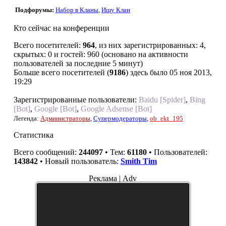
Подфорумы:
Набор в Кланы
,
Ищу Клан
Кто сейчас на конференции
Всего посетителей:
964
, из них зарегистрированных: 4,
скрытых: 0 и гостей: 960 (основано на активности
пользователей за последние 5 минут)
Больше всего посетителей (
9186
) здесь было 05 ноя 2013,
19:29
Зарегистрированные пользователи:
Baidu [Spider]
,
Bing
[Bot]
,
Google [Bot]
,
Google Adsense [Bot]
Легенда:
Администраторы
,
Супермодераторы
,
ob_ekt_195
Статистика
Всего сообщений:
244097
• Тем:
61180
• Пользователей:
143842
• Новый пользователь:
Smith Tim
Реклама | Adv