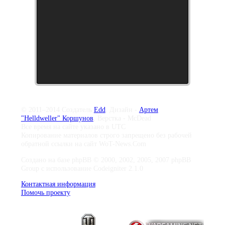
© 2011–2014 Создатель
Edd
, Дизайн -
Артем
"Helldweller" Коршунов
, Верстка - McDead
Все время на сайте указано в UTC
Копирование материалов строго запрещено без рабочей
обратной ссылки на сайт WoT-News.Com
Создано на базе phpBB © 2000, 2002, 2005, 2007 phpBB
Group с использование Codeigniter 2.1.0
Контактная информация
Помочь проекту