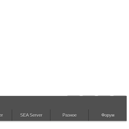
er
SEA Server
Разное
Форум