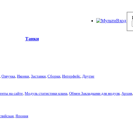
Танки
,
Озвучка
,
Иконки
,
Заставки
,
Сборки
,
Интерфейс
,
Другие
енты на сайте
,
Модуль статистики клана
,
Обмен Закладками для модуля
,
Архив
глийская
,
Япония