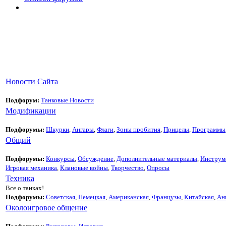
Новости Сайта
Подфорум:
Танковые Новости
Модификации
Подфорумы:
Шкурки
,
Ангары
,
Флаги
,
Зоны пробития
,
Прицелы
,
Программы
Общий
Подфорумы:
Конкурсы
,
Обсуждение
,
Дополнительные материалы
,
Инструм
Игровая механика
,
Клановые войны
,
Творчество
,
Опросы
Техника
Все о танках!
Подфорумы:
Советская
,
Немецкая
,
Американская
,
Французы
,
Китайская
,
Ан
Околоигровое общение