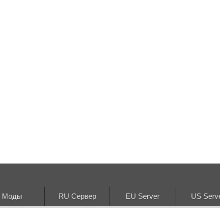
Моды
RU Сервер
EU Server
US Serv