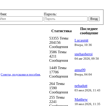
Имя:
Пароль:
Вход
Последнее
Статистика
сообщение
53355 Темы
Lucasmit
204156
Вчера, 10:36
Сообщения
3586 Темы
snehaoberoi
4211
04 авг 2026, 09:50
Сообщения
1449 Темы
anna99
17706
,
Советы, подсказки и пособия
,
Вчера, 04:04
Сообщения
264 Темы
nehadutt
1590
03 июл 2026, 11:43
Сообщения
255 Темы
Matthew
2241
18 июл 2026, 11:35
Сообщения