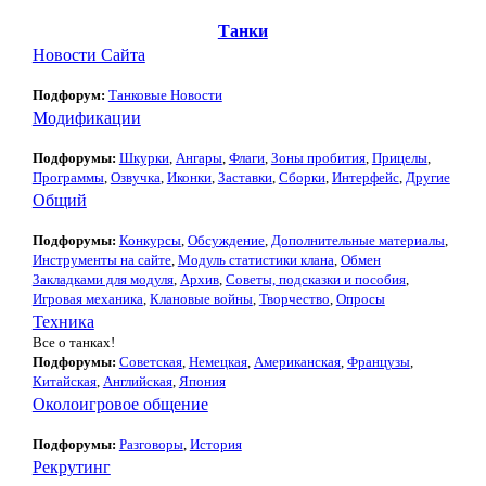
Танки
Новости Сайта
Подфорум:
Танковые Новости
Модификации
Подфорумы:
Шкурки
,
Ангары
,
Флаги
,
Зоны пробития
,
Прицелы
,
Программы
,
Озвучка
,
Иконки
,
Заставки
,
Сборки
,
Интерфейс
,
Другие
Общий
Подфорумы:
Конкурсы
,
Обсуждение
,
Дополнительные материалы
,
Инструменты на сайте
,
Модуль статистики клана
,
Обмен
Закладками для модуля
,
Архив
,
Советы, подсказки и пособия
,
Игровая механика
,
Клановые войны
,
Творчество
,
Опросы
Техника
Все о танках!
Подфорумы:
Советская
,
Немецкая
,
Американская
,
Французы
,
Китайская
,
Английская
,
Япония
Околоигровое общение
Подфорумы:
Разговоры
,
История
Рекрутинг