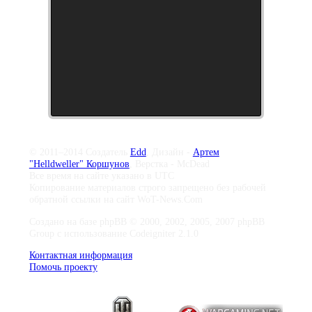
© 2011–2014 Создатель
Edd
, Дизайн -
Артем
"Helldweller" Коршунов
, Верстка - McDead
Все время на сайте указано в UTC
Копирование материалов строго запрещено без рабочей
обратной ссылки на сайт WoT-News.Com
Создано на базе phpBB © 2000, 2002, 2005, 2007 phpBB
Group с использование Codeigniter 2.1.0
Контактная информация
Помочь проекту