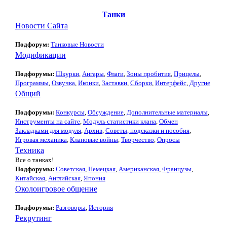
Танки
Новости Сайта
Подфорум:
Танковые Новости
Модификации
Подфорумы:
Шкурки
,
Ангары
,
Флаги
,
Зоны пробития
,
Прицелы
,
Программы
,
Озвучка
,
Иконки
,
Заставки
,
Сборки
,
Интерфейс
,
Другие
Общий
Подфорумы:
Конкурсы
,
Обсуждение
,
Дополнительные материалы
,
Инструменты на сайте
,
Модуль статистики клана
,
Обмен
Закладками для модуля
,
Архив
,
Советы, подсказки и пособия
,
Игровая механика
,
Клановые войны
,
Творчество
,
Опросы
Техника
Все о танках!
Подфорумы:
Советская
,
Немецкая
,
Американская
,
Французы
,
Китайская
,
Английская
,
Япония
Околоигровое общение
Подфорумы:
Разговоры
,
История
Рекрутинг