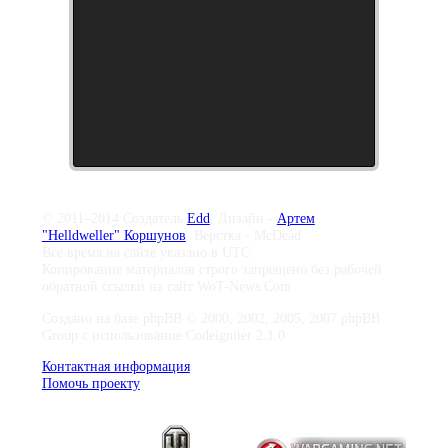
© 2011–2014 Создатель
Edd
, Дизайн -
Артем
"Helldweller" Коршунов
, Верстка - McDead
Все время на сайте указано в UTC
Копирование материалов строго запрещено без рабочей
обратной ссылки на сайт WoT-News.Com
Создано на базе phpBB © 2000, 2002, 2005, 2007 phpBB
Group с использование Codeigniter 2.1.0
Контактная информация
Помочь проекту