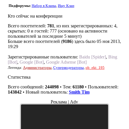
Подфорумы:
Набор в Кланы
,
Ищу Клан
Кто сейчас на конференции
Всего посетителей:
781
, из них зарегистрированных: 4,
скрытых: 0 и гостей: 777 (основано на активности
пользователей за последние 5 минут)
Больше всего посетителей (
9186
) здесь было 05 ноя 2013,
19:29
Зарегистрированные пользователи:
Baidu [Spider]
,
Bing
[Bot]
,
Google [Bot]
,
Google Adsense [Bot]
Легенда:
Администраторы
,
Супермодераторы
,
ob_ekt_195
Статистика
Всего сообщений:
244098
• Тем:
61180
• Пользователей:
143842
• Новый пользователь:
Smith Tim
Реклама | Adv