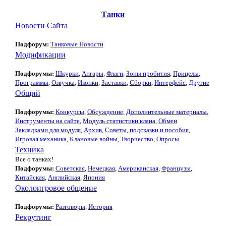
Танки
Новости Сайта
Подфорум:
Танковые Новости
Модификации
Подфорумы:
Шкурки
,
Ангары
,
Флаги
,
Зоны пробития
,
Прицелы
,
Программы
,
Озвучка
,
Иконки
,
Заставки
,
Сборки
,
Интерфейс
,
Другие
Общий
Подфорумы:
Конкурсы
,
Обсуждение
,
Дополнительные материалы
,
Инструменты на сайте
,
Модуль статистики клана
,
Обмен
Закладками для модуля
,
Архив
,
Советы, подсказки и пособия
,
Игровая механика
,
Клановые войны
,
Творчество
,
Опросы
Техника
Все о танках!
Подфорумы:
Советская
,
Немецкая
,
Американская
,
Французы
,
Китайская
,
Английская
,
Япония
Околоигровое общение
Подфорумы:
Разговоры
,
История
Рекрутинг