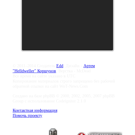
© 2011–2014 Создатель
Edd
, Дизайн -
Артем
"Helldweller" Коршунов
, Верстка - McDead
Все время на сайте указано в UTC
Копирование материалов строго запрещено без рабочей
обратной ссылки на сайт WoT-News.Com
Создано на базе phpBB © 2000, 2002, 2005, 2007 phpBB
Group с использование Codeigniter 2.1.0
Контактная информация
Помочь проекту